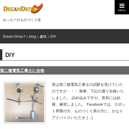
menu
みっちーのものづくり道
Dream Drive !!
>
blog
>
趣味
>
DIY
DIY
第二種電気工事士に合格
実は第二種電気工事士の試験を受けていた
のですが・・・ 無事、下記の通り合格いた
しました。 詰め込みですが、直前には結
構、練習しました。 Facebookでは、ロボッ
ト界隈の方、ものづくり系の方に、かなり
アドバイスいただき […]