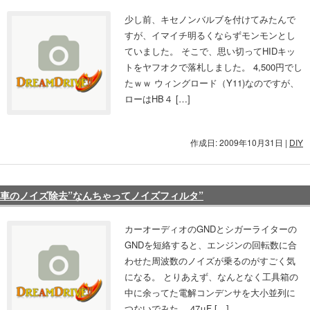
少し前、キセノンバルブを付けてみたんで
すが、イマイチ明るくならずモンモンとし
ていました。 そこで、思い切ってHIDキッ
トをヤフオクで落札しました。 4,500円でし
たｗｗ ウィングロード（Y11)なのですが、
ローはHB４ […]
作成日: 2009年10月31日
|
DIY
車のノイズ除去”なんちゃってノイズフィルタ”
カーオーディオのGNDとシガーライターの
GNDを短絡すると、エンジンの回転数に合
わせた周波数のノイズが乗るのがすごく気
になる。 とりあえず、なんとなく工具箱の
中に余ってた電解コンデンサを大小並列に
つないでみた。 47μF […]