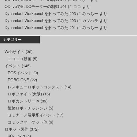
ODriveでBLDCモーターの制御 #01
に
ココ
より
Dynamixel Workbenchを触ってみた #03
に
みっちー
より
Dynamixel Workbenchを触ってみた #03
に
カツハラ
より
Dynamixel Workbenchを触ってみた #01
に
みっちー
より
カテゴリー
Webサイト
(30)
ニコニコ動画
(5)
イベント
(145)
ROSイベント
(9)
ROBO-ONE
(22)
レスキューロボットコンテスト
(14)
ロボファイト(大阪)
(16)
ロボカントリーIV
(39)
姫路ロボ・チャレンジ
(5)
セミナー／展示系イベント
(17)
コミックマーケット他
(6)
ロボット製作
(372)
KO-Link 3
(4)