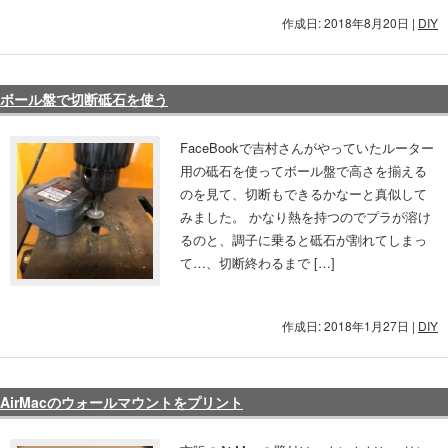
作成日: 2018年8月20日
|
DIY
ボール盤で切断砥石を使う
FaceBookで吉村さんがやっていたルーター
用の砥石を使ってボール盤で高さを揃える
のを見て、切断もできるかなーと真似して
みました。 かなり熱を持つのでプラが溶け
るのと、調子に乗ると砥石が割れてしまっ
て…、切断終わるまで […]
作成日: 2018年1月27日
|
DIY
AirMacのウォールマウントをプリント