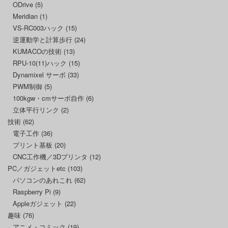
ODrive
(5)
Meridian
(1)
VS-RC003ハック
(15)
逆運動学と計算歩行
(24)
KUMACOの技術
(13)
RPU-10(11)ハック
(15)
Dynamixel サーボ
(33)
PWM制御
(5)
100kgw・cmサーボ自作
(6)
立体平行リンク
(2)
技術
(62)
電子工作
(36)
プリント基板
(20)
CNC工作機／3Dプリンタ
(12)
PC／ガジェットetc
(103)
パソコンのあれこれ
(62)
Raspberry Pi
(9)
Appleガジェット
(22)
趣味
(76)
アニメ・コミック
(19)