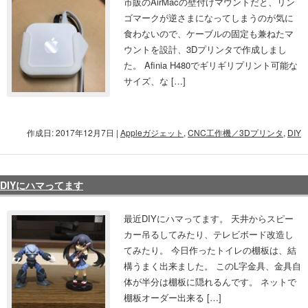
市販のAirMacの壁付けマウントだと、リン
ゴマークが逆さまになってしまうのが気に
食わないので、ケーブルの固定も兼ねたマ
ウントを設計、3Dプリンタで作成しまし
た。 Afinia H480でギリギリプリント可能な
サイズ、な […]
作成日: 2017年12月7日
|
Appleガジェット
,
CNC工作機／3Dプリンタ
,
DIY
DIYにハマってます
最近DIYにハマってます。 天井からスピー
カー吊るしてみたり、テレビボード改造し
てみたり。 今日作ったトイレの棚板は、結
構うまく出来ました。 このL字金具、金具自
体が半分は棚板に隠れるんです。 ネットで
棚板オーダー出来る […]