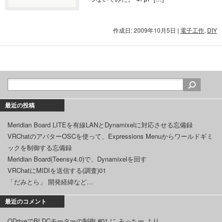
作成日: 2009年10月5日
|
電子工作
,
DIY
最近の投稿
Meridian Board LITEを有線LANとDynamixelに対応させる忘備録
VRChatのアバターOSCを使って、Expressions Menuからワールドギミ
ックを制御する忘備録
Meridian Board(Teensy4.0)で、Dynamixelを回す
VRChatにMIDIを送信する(調査)01
「だみとら」 開発経緯など…
最近のコメント
ODriveでBLDCモーターの制御 #01
に
みっちー
より