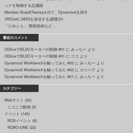
ックを制御する忘備録
Meridian Board(Teensy4.0)で、Dynamixelを回す
VRChatにMIDIを送信する(調査)01
「だみとら」 開発経緯など…
最近のコメント
ODriveでBLDCモーターの制御 #01
に
みっちー
より
ODriveでBLDCモーターの制御 #01
に
ココ
より
Dynamixel Workbenchを触ってみた #03
に
みっちー
より
Dynamixel Workbenchを触ってみた #03
に
カツハラ
より
Dynamixel Workbenchを触ってみた #01
に
みっちー
より
カテゴリー
Webサイト
(30)
ニコニコ動画
(5)
イベント
(145)
ROSイベント
(9)
ROBO-ONE
(22)