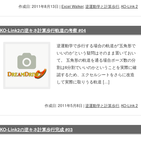
作成日: 2011年8月13日
|
Excel Walker
,
逆運動学と計算歩行
,
KO-Link 2
KO-Link2の逆キネ計算歩行軌道の考察 #04
逆運動学で歩行する場合の軌道が”五角形で
いいのか”という疑問はそのまま置いておい
て。 五角形の軌道を通る場合ポーズ数の分
割は6分割でいいのかということを実際に確
認するため、エクセルシートをさらに改造
して実際に取りうる軌道 […]
作成日: 2011年5月8日
|
逆運動学と計算歩行
,
KO-Link 2
KO-Link2の逆キネ計算歩行完成 #03