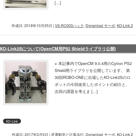
[…]
作成日: 2018年10月25日
|
VS-RC003ハック
,
Dynamixel サーボ
,
KO-Link 2
KO-Link2Sについて(OpenCM用PS2 Shieldライブラリ公開)
※ 本記事内でOpenCM 9.0.4用のCytron PS2
Shield用ライブラリを公開しています。 第
30回ROBO-ONEに出場したKO-Link2Sのロ
ボットの今回改良したポイントの紹介と、
次回の課題を考えま […]
KO-Link
作成日: 2017年3月5日
|
逆運動学と計算歩行
,
Dynamixel サーボ
,
KO-Link 2