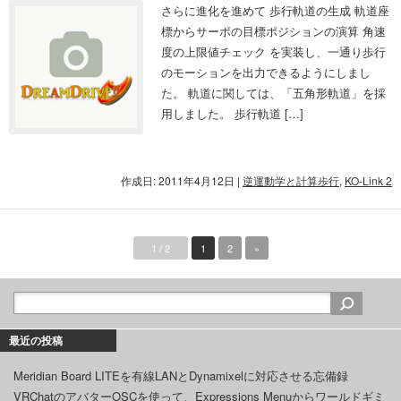
さらに進化を進めて 歩行軌道の生成 軌道座
標からサーボの目標ポジションの演算 角速
度の上限値チェック を実装し、一通り歩行
のモーションを出力できるようにしまし
た。 軌道に関しては、「五角形軌道」を採
用しました。 歩行軌道 […]
作成日: 2011年4月12日
|
逆運動学と計算歩行
,
KO-Link 2
1 / 2
1
2
»
最近の投稿
Meridian Board LITEを有線LANとDynamixelに対応させる忘備録
VRChatのアバターOSCを使って、Expressions Menuからワールドギミ