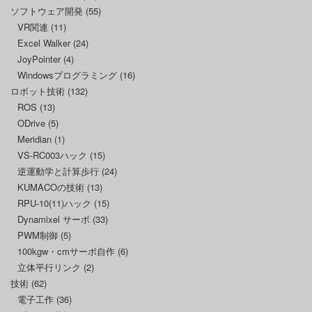
ソフトウェア開発
(55)
VR関連
(11)
Excel Walker
(24)
JoyPointer
(4)
Windowsプログラミング
(16)
ロボット技術
(132)
ROS
(13)
ODrive
(5)
Meridian
(1)
VS-RC003ハック
(15)
逆運動学と計算歩行
(24)
KUMACOの技術
(13)
RPU-10(11)ハック
(15)
Dynamixel サーボ
(33)
PWM制御
(5)
100kgw・cmサーボ自作
(6)
立体平行リンク
(2)
技術
(62)
電子工作
(36)