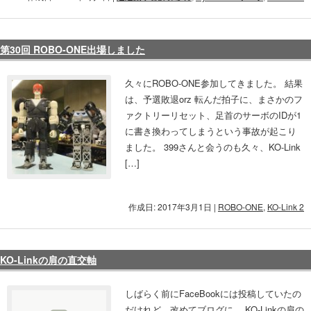
第30回 ROBO-ONE出場しました
久々にROBO-ONE参加してきました。 結果
は、予選敗退orz 転んだ拍子に、まさかのフ
ァクトリーリセット、足首のサーボのIDが1
に書き換わってしまうという事故が起こり
ました。 399さんと会うのも久々、KO-Link
[…]
作成日: 2017年3月1日
|
ROBO-ONE
,
KO-Link 2
KO-Linkの肩の直交軸
しばらく前にFaceBookには投稿していたの
だけれど、改めてブログに。 KO-Linkの肩の