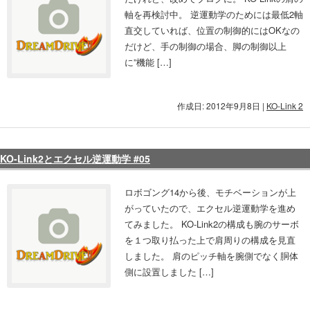
軸を再検討中。 逆運動学のためには最低2軸
直交していれば、位置の制御的にはOKなの
だけど、手の制御の場合、脚の制御以上
に”機能 […]
作成日: 2012年9月8日
|
KO-Link 2
KO-Link2とエクセル逆運動学 #05
ロボゴング14から後、モチベーションが上
がっていたので、エクセル逆運動学を進め
てみました。 KO-Link2の構成も腕のサーボ
を１つ取り払った上で肩周りの構成を見直
しました。 肩のピッチ軸を腕側でなく胴体
側に設置しました […]