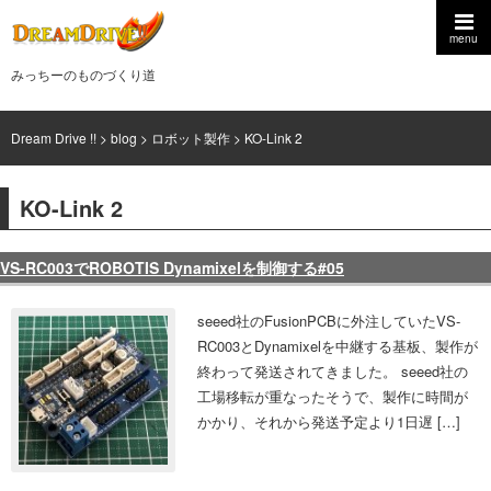
menu
みっちーのものづくり道
Dream Drive !!
>
blog
>
ロボット製作
>
KO-Link 2
KO-Link 2
VS-RC003でROBOTIS Dynamixelを制御する#05
seeed社のFusionPCBに外注していたVS-
RC003とDynamixelを中継する基板、製作が
終わって発送されてきました。 seeed社の
工場移転が重なったそうで、製作に時間が
かかり、それから発送予定より1日遅 […]