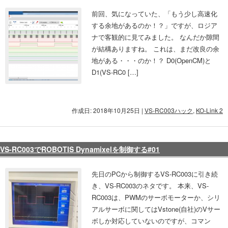
前回、気になっていた、「もう少し高速化
する余地があるのか！？」ですが、ロジア
ナで客観的に見てみました。 なんだか隙間
が結構ありますね。 これは、まだ改良の余
地がある・・・のか！？ D0(OpenCM)と
D1(VS-RC0 […]
作成日: 2018年10月25日
|
VS-RC003ハック
,
KO-Link 2
VS-RC003でROBOTIS Dynamixelを制御する#01
先日のPCから制御するVS-RC003に引き続
き、VS-RC003のネタです。 本来、VS-
RC003は、PWMのサーボモーターか、シリ
アルサーボに関してはVstone(自社)のVサー
ボしか対応していないのですが、コマン