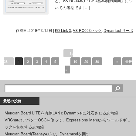
と、VS-RC003の「CPU基本制御周期」につ
いての考察です […]
作成日: 2019年3月2日
|
KO-Link 3
,
VS-RC003ハック
,
Dynamixel サーボ
1 /
38
1
2
3
4
5
...
10
20
30
...
»
最後
»
最近の投稿
Meridian Board LITEを有線LANとDynamixelに対応させる忘備録
VRChatのアバターOSCを使って、Expressions Menuからワールドギミ
ックを制御する忘備録
Meridian Board(Teensy4.0)で、Dynamixelを回す