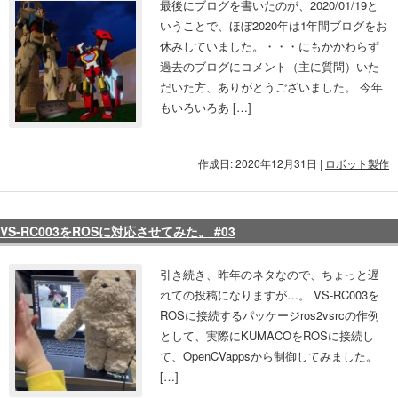
最後にブログを書いたのが、2020/01/19と
いうことで、ほぼ2020年は1年間ブログをお
休みしていました。・・・にもかかわらず
過去のブログにコメント（主に質問）いた
だいた方、ありがとうございました。 今年
もいろいろあ […]
作成日: 2020年12月31日
|
ロボット製作
VS-RC003をROSに対応させてみた。 #03
引き続き、昨年のネタなので、ちょっと遅
れての投稿になりますが…。 VS-RC003を
ROSに接続するパッケージros2vsrcの作例
として、実際にKUMACOをROSに接続し
て、OpenCVappsから制御してみました。
[…]