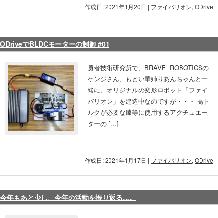
作成日: 2021年1月20日
|
ファイバリオン
,
ODrive
ODriveでBLDCモーターの制御 #01
勇者技術研究所で、BRAVE ROBOTICSの
ケンジさん、もとい華姉りあんちゃんと一
緒に、オリジナルの変形ロボット「ファイ
バリオン」を建造中なのですが・・・ 高ト
ルクが必要な膝等に使用するアクチュエー
ターの […]
作成日: 2021年1月17日
|
ファイバリオン
,
ODrive
今年もあと少し、今年の活動を振り返る…。