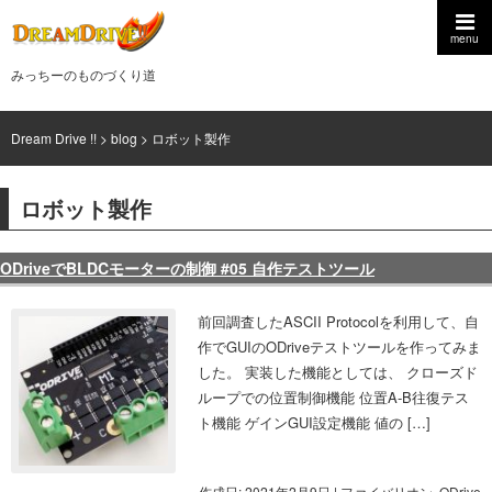
menu
みっちーのものづくり道
Dream Drive !!
>
blog
>
ロボット製作
ロボット製作
ODriveでBLDCモーターの制御 #05 自作テストツール
前回調査したASCII Protocolを利用して、自
作でGUIのODriveテストツールを作ってみま
した。 実装した機能としては、 クローズド
ループでの位置制御機能 位置A-B往復テス
ト機能 ゲインGUI設定機能 値の […]
作成日: 2021年2月9日
|
ファイバリオン
,
ODrive