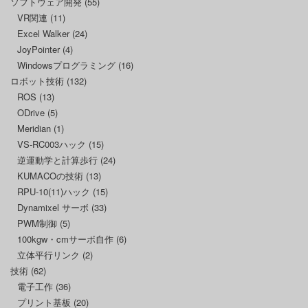
ソフトウェア開発
(55)
VR関連
(11)
Excel Walker
(24)
JoyPointer
(4)
Windowsプログラミング
(16)
ロボット技術
(132)
ROS
(13)
ODrive
(5)
Meridian
(1)
VS-RC003ハック
(15)
逆運動学と計算歩行
(24)
KUMACOの技術
(13)
RPU-10(11)ハック
(15)
Dynamixel サーボ
(33)
PWM制御
(5)
100kgw・cmサーボ自作
(6)
立体平行リンク
(2)
技術
(62)
電子工作
(36)
プリント基板
(20)