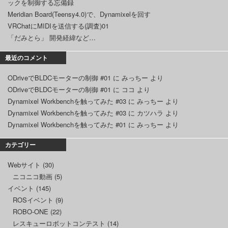
ックを制御する忘備録
Meridian Board(Teensy4.0)で、Dynamixelを回す
VRChatにMIDIを送信する(調査)01
「だみとら」 開発経緯など…
最近のコメント
ODriveでBLDCモーターの制御 #01
に
みっちー
より
ODriveでBLDCモーターの制御 #01
に
ココ
より
Dynamixel Workbenchを触ってみた #03
に
みっちー
より
Dynamixel Workbenchを触ってみた #03
に
カツハラ
より
Dynamixel Workbenchを触ってみた #01
に
みっちー
より
カテゴリー
Webサイト
(30)
ニコニコ動画
(5)
イベント
(145)
ROSイベント
(9)
ROBO-ONE
(22)
レスキューロボットコンテスト
(14)