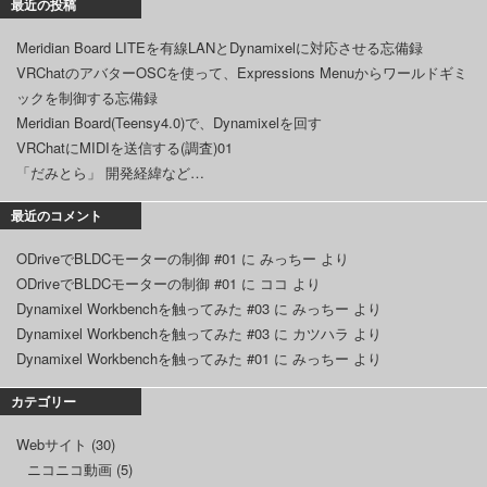
最近の投稿
Meridian Board LITEを有線LANとDynamixelに対応させる忘備録
VRChatのアバターOSCを使って、Expressions Menuからワールドギミ
ックを制御する忘備録
Meridian Board(Teensy4.0)で、Dynamixelを回す
VRChatにMIDIを送信する(調査)01
「だみとら」 開発経緯など…
最近のコメント
ODriveでBLDCモーターの制御 #01
に
みっちー
より
ODriveでBLDCモーターの制御 #01
に
ココ
より
Dynamixel Workbenchを触ってみた #03
に
みっちー
より
Dynamixel Workbenchを触ってみた #03
に
カツハラ
より
Dynamixel Workbenchを触ってみた #01
に
みっちー
より
カテゴリー
Webサイト
(30)
ニコニコ動画
(5)