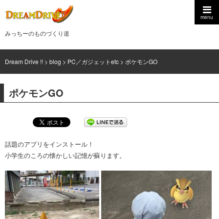
menu
みっちーのものづくり道
Dream Drive !!
>
blog
>
PC／ガジェットetc
>
ポケモンGO
ポケモンGO
話題のアプリをインストール！
小学生のころの懐かしい記憶が蘇ります。