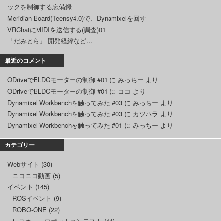
ックを制御する忘備録
Meridian Board(Teensy4.0)で、Dynamixelを回す
VRChatにMIDIを送信する(調査)01
「だみとら」 開発経緯など…
最近のコメント
ODriveでBLDCモーターの制御 #01
に
みっちー
より
ODriveでBLDCモーターの制御 #01
に
ココ
より
Dynamixel Workbenchを触ってみた #03
に
みっちー
より
Dynamixel Workbenchを触ってみた #03
に
カツハラ
より
Dynamixel Workbenchを触ってみた #01
に
みっちー
より
カテゴリー
Webサイト
(30)
ニコニコ動画
(5)
イベント
(145)
ROSイベント
(9)
ROBO-ONE
(22)
レスキューロボットコンテスト
(14)