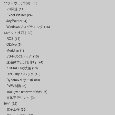
ソフトウェア開発
(55)
VR関連
(11)
Excel Walker
(24)
JoyPointer
(4)
Windowsプログラミング
(16)
ロボット技術
(132)
ROS
(13)
ODrive
(5)
Meridian
(1)
VS-RC003ハック
(15)
逆運動学と計算歩行
(24)
KUMACOの技術
(13)
RPU-10(11)ハック
(15)
Dynamixel サーボ
(33)
PWM制御
(5)
100kgw・cmサーボ自作
(6)
立体平行リンク
(2)
技術
(62)
電子工作
(36)