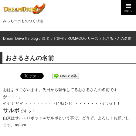
menu
みっちーのものづくり道
Dream Drive !!
>
blog
>
ロボット製作
>
KUMACOシリーズ
>
おさるさんの名前
おさるさんの名前
おはようございます。先日から製作してるおさるさんの名前です
が・・・。
ﾀﾞﾀﾞﾀﾞﾀﾞﾀﾞ・・・・・・・（ﾄﾞﾗﾑﾛｰﾙ）・・・・・・・ﾀﾞﾝっ！！
サルボ
ですっ！！
由来はサル＋ロボット＝サルボという事で。どうぞ、よろしくお願いし
ます。m(–)m