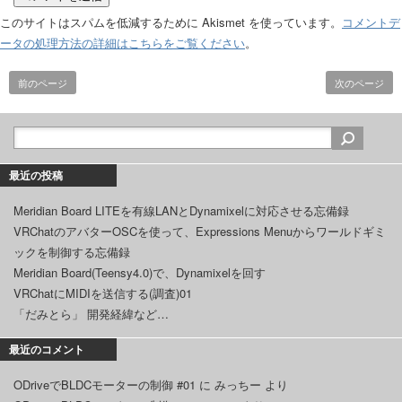
このサイトはスパムを低減するために Akismet を使っています。
コメントデ
ータの処理方法の詳細はこちらをご覧ください
。
前のページ
次のページ
最近の投稿
Meridian Board LITEを有線LANとDynamixelに対応させる忘備録
VRChatのアバターOSCを使って、Expressions Menuからワールドギミ
ックを制御する忘備録
Meridian Board(Teensy4.0)で、Dynamixelを回す
VRChatにMIDIを送信する(調査)01
「だみとら」 開発経緯など…
最近のコメント
ODriveでBLDCモーターの制御 #01
に
みっちー
より