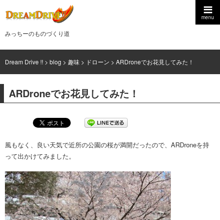
menu
みっちーのものづくり道
Dream Drive !!
>
blog
>
趣味
>
ドローン
>
ARDroneでお花見してみた！
ARDroneでお花見してみた！
風もなく、良い天気で近所の公園の桜が満開だったので、ARDroneを持
って出かけてみました。