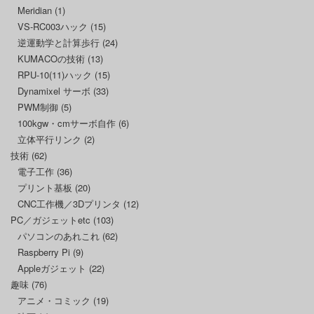
Meridian
(1)
VS-RC003ハック
(15)
逆運動学と計算歩行
(24)
KUMACOの技術
(13)
RPU-10(11)ハック
(15)
Dynamixel サーボ
(33)
PWM制御
(5)
100kgw・cmサーボ自作
(6)
立体平行リンク
(2)
技術
(62)
電子工作
(36)
プリント基板
(20)
CNC工作機／3Dプリンタ
(12)
PC／ガジェットetc
(103)
パソコンのあれこれ
(62)
Raspberry Pi
(9)
Appleガジェット
(22)
趣味
(76)
アニメ・コミック
(19)