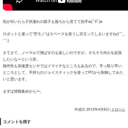
気が付いたら子供連れの親子も後ろから見てて拍手w|;ﾟﾛﾟ|w
ロボットと違って”空モノ”はスペースを使うし目立ってしまいますねr(￣_
￣;)
さてさて、ノーマルで飛ばすのも楽しいのですが、そろそろ何かを拡張
したいなーという所。
操作性も加速度センサではイマイチなところもあるので、手っ取り早い
ところとして、手持ちのジョイスティックを使ってPCから制御してみた
いと思います。
まずは情報集めから〜。
作成日: 2012年4月8日
|
ドローン
コメントを残す