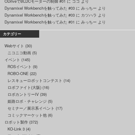
ODriveでBLDCモーターの制御 #01
に
ココ
より
Dynamixel Workbenchを触ってみた #03
に
みっちー
より
Dynamixel Workbenchを触ってみた #03
に
カツハラ
より
Dynamixel Workbenchを触ってみた #01
に
みっちー
より
カテゴリー
Webサイト
(30)
ニコニコ動画
(5)
イベント
(145)
ROSイベント
(9)
ROBO-ONE
(22)
レスキューロボットコンテスト
(14)
ロボファイト(大阪)
(16)
ロボカントリーIV
(39)
姫路ロボ・チャレンジ
(5)
セミナー／展示系イベント
(17)
コミックマーケット他
(6)
ロボット製作
(372)
KO-Link 3
(4)