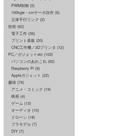
PWM制御
(5)
100kgw・cmサーボ自作
(6)
立体平行リンク
(2)
技術
(62)
電子工作
(36)
プリント基板
(20)
CNC工作機／3Dプリンタ
(12)
PC／ガジェットetc
(103)
パソコンのあれこれ
(62)
Raspberry Pi
(9)
Appleガジェット
(22)
趣味
(76)
アニメ・コミック
(19)
映画
(4)
ゲーム
(13)
オーディオ
(10)
ドローン
(18)
プラモデル
(7)
DIY
(7)