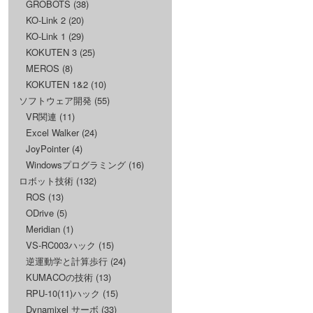
GROBOTS
(38)
KO-Link 2
(20)
KO-Link 1
(29)
KOKUTEN 3
(25)
MEROS
(8)
KOKUTEN 1&2
(10)
ソフトウェア開発
(55)
VR関連
(11)
Excel Walker
(24)
JoyPointer
(4)
Windowsプログラミング
(16)
ロボット技術
(132)
ROS
(13)
ODrive
(5)
Meridian
(1)
VS-RC003ハック
(15)
逆運動学と計算歩行
(24)
KUMACOの技術
(13)
RPU-10(11)ハック
(15)
Dynamixel サーボ
(33)