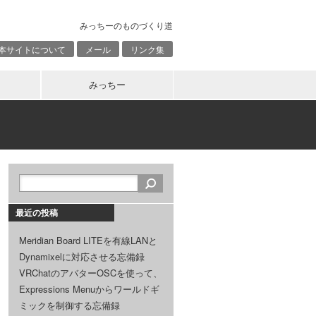
みっちーのものづくり道
本サイトについて
メール
リンク集
みっちー
最近の投稿
Meridian Board LITEを有線LANと
Dynamixelに対応させる忘備録
VRChatのアバターOSCを使って、
Expressions Menuからワールドギ
ミックを制御する忘備録