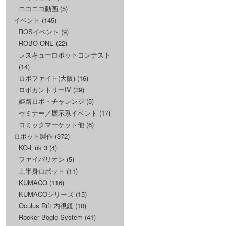
ニコニコ動画
(5)
イベント
(145)
ROSイベント
(9)
ROBO-ONE
(22)
レスキューロボットコンテスト
(14)
ロボファイト(大阪)
(16)
ロボカントリーIV
(39)
姫路ロボ・チャレンジ
(5)
セミナー／展示系イベント
(17)
コミックマーケット他
(6)
ロボット製作
(372)
KO-Link 3
(4)
ファイバリオン
(5)
上半身ロボット
(11)
KUMACO
(116)
KUMACOシリーズ
(15)
Oculus Rift 内視鏡
(10)
Rocker Bogie System
(41)