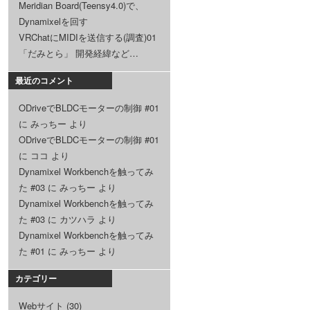
Meridian Board(Teensy4.0)で、
Dynamixelを回す
VRChatにMIDIを送信する(調査)01
「だみとら」 開発経緯など…
最近のコメント
ODriveでBLDCモーターの制御 #01
に
みっちー
より
ODriveでBLDCモーターの制御 #01
に
ココ
より
Dynamixel Workbenchを触ってみ
た #03
に
みっちー
より
Dynamixel Workbenchを触ってみ
た #03
に
カツハラ
より
Dynamixel Workbenchを触ってみ
た #01
に
みっちー
より
カテゴリー
Webサイト
(30)