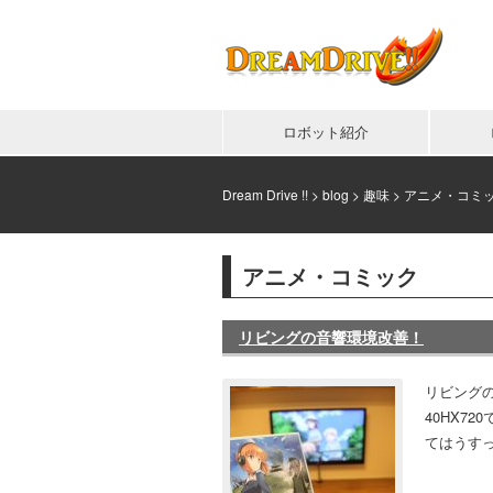
ロボット紹介
Dream Drive !!
>
blog
>
趣味
>
アニメ・コミ
アニメ・コミック
リビングの音響環境改善！
リビングの
40HX7
てはうすっ