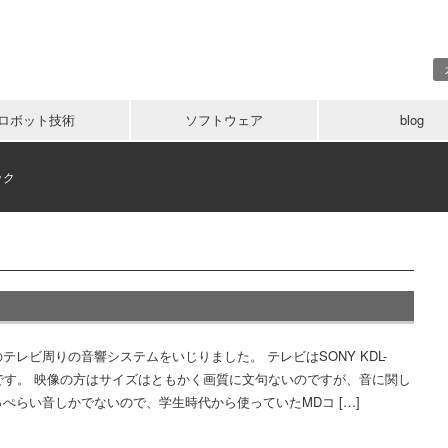
ロボット技術
ソフトウェア
blog
ック
テレビ周りの音響システムをいじりました。 テレビはSONY KDL-
20です。 映像の方はサイズはともかく画質に文句ないのですが、音に関し
ぺらい音しかでないので、学生時代から使っていたMDコ […]