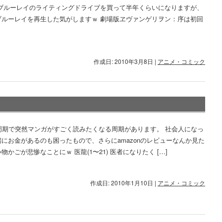
 ブルーレイのライティングドライブを買って半年くらいになりますが、
ブルーレイを再生した気がしますｗ 劇場版ヱヴァンゲリヲン：序は初回
作成日: 2010年3月8日
|
アニメ・コミック
の周期で突然マンガがすごく読みたくなる周期があります。 社会人になっ
にお金があるのも困ったもので、さらにamazonのレビューなんか見た
物かごが悲惨なことにｗ 医龍(1〜21) 医者になりたく […]
作成日: 2010年1月10日
|
アニメ・コミック