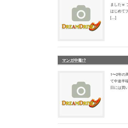
ましたｗ
はじめて
[…]
マンガ中毒!?
1〜2年
て中途半端
日には買い