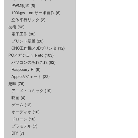
PWM制御
(5)
100kgw・cmサーボ自作
(6)
立体平行リンク
(2)
技術
(62)
電子工作
(36)
プリント基板
(20)
CNC工作機／3Dプリンタ
(12)
PC／ガジェットetc
(103)
パソコンのあれこれ
(62)
Raspberry Pi
(9)
Appleガジェット
(22)
趣味
(76)
アニメ・コミック
(19)
映画
(4)
ゲーム
(13)
オーディオ
(10)
ドローン
(18)
プラモデル
(7)
DIY
(7)