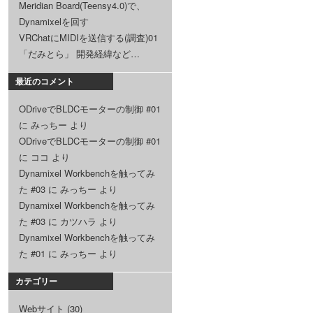
Meridian Board(Teensy4.0)で、
Dynamixelを回す
VRChatにMIDIを送信する(調査)01
「だみとら」 開発経緯など…
最近のコメント
ODriveでBLDCモーターの制御 #01
に
みっちー
より
ODriveでBLDCモーターの制御 #01
に
ココ
より
Dynamixel Workbenchを触ってみ
た #03
に
みっちー
より
Dynamixel Workbenchを触ってみ
た #03
に
カツハラ
より
Dynamixel Workbenchを触ってみ
た #01
に
みっちー
より
カテゴリー
Webサイト
(30)