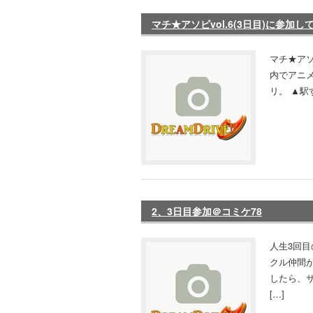
マチ★アソビvol.6(3日目)に参加
マチ★アソ
内でアニメ
リ。 ▲駅
2、3日目参加＠コミケ78
人生3回目
クル仲間
したら、
[…]