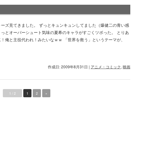
ォーズ見てきました。 ずっとキュンキュンしてました（爆健二の青い感
ょっとオーバーシュート気味の夏希のキャラがすごくツボった。 とりあ
二！俺と主役代われ！みたいなｗｗ 「世界を救う」というテーマが、
作成日: 2009年8月31日
|
アニメ・コミック
,
映画
1 / 2
1
2
»