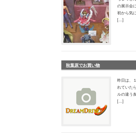
の展示会
初から気
[…]
秋葉原でお買い物
昨日は、
れていた
ルの違う
[…]