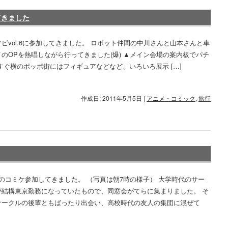
してきました
ビvol.6に参加してきました。 ロボット仲間の中川さんと山本さんと車
のOPを熱唱しながら行ってきました(爆) ▲メイン会場の案内板でパチ
すぐ横のポッポ街にはフィギュアなどなど、いろいろ展示 […]
作成日: 2011年5月5日
|
アニメ・コミック
,
旅行
のコミケ参加してきました。 （写真は朝7時の様子） 大学時代のサー
が結構東京勤務になっていたもので、同窓会がてらに集まりました。 そ
サークルの後輩ともばったり出会い、高校時代の友人の集団に混ぜて