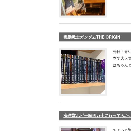
機動戦士ガンダムTHE ORIGIN
先日「青
本で大人
はちゃんと
海洋堂ホビー館四万十に行ってみた
ちょっと