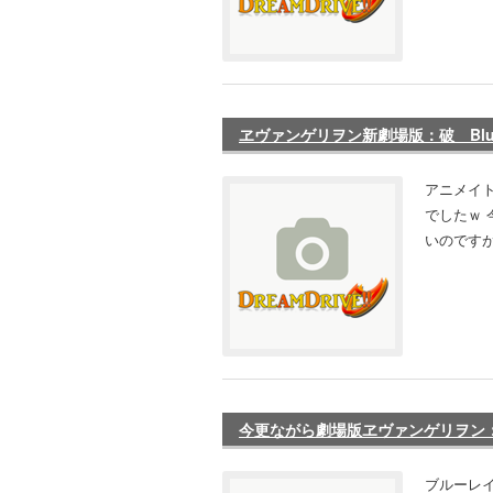
ヱヴァンゲリヲン新劇場版：破 Blu-
アニメイ
でしたｗ
いのですが
今更ながら劇場版ヱヴァンゲリヲン：序1.
ブルーレ