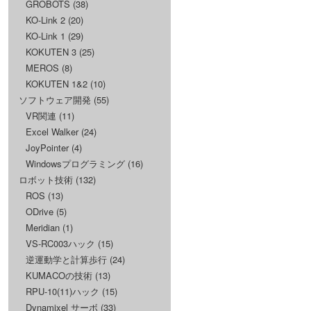
GROBOTS
(38)
KO-Link 2
(20)
KO-Link 1
(29)
KOKUTEN 3
(25)
MEROS
(8)
KOKUTEN 1&2
(10)
ソフトウェア開発
(55)
VR関連
(11)
Excel Walker
(24)
JoyPointer
(4)
Windowsプログラミング
(16)
ロボット技術
(132)
ROS
(13)
ODrive
(5)
Meridian
(1)
VS-RC003ハック
(15)
逆運動学と計算歩行
(24)
KUMACOの技術
(13)
RPU-10(11)ハック
(15)
Dynamixel サーボ
(33)