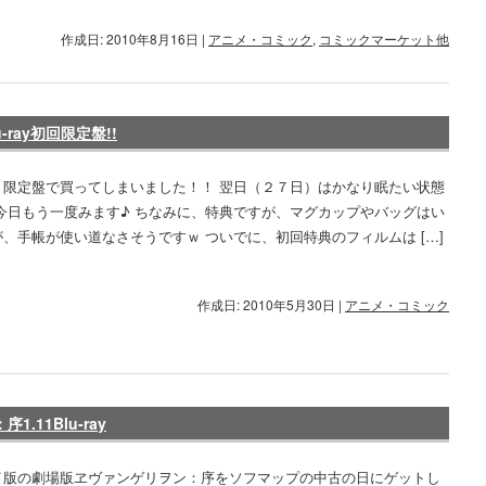
作成日: 2010年8月16日
|
アニメ・コミック
,
コミックマーケット他
ray初回限定盤!!
ト限定盤で買ってしまいました！！ 翌日（２７日）はかなり眠たい状態
 今日もう一度みます♪ ちなみに、特典ですが、マグカップやバッグはい
、手帳が使い道なさそうですｗ ついでに、初回特典のフィルムは […]
作成日: 2010年5月30日
|
アニメ・コミック
11Blu-ray
イ版の劇場版ヱヴァンゲリヲン：序をソフマップの中古の日にゲットし