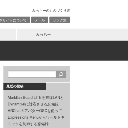
みっちーのものづくり道
本サイトについて
メール
リンク集
みっちー
最近の投稿
Meridian Board LITEを有線LANと
Dynamixelに対応させる忘備録
VRChatのアバターOSCを使って、
Expressions Menuからワールドギ
ミックを制御する忘備録