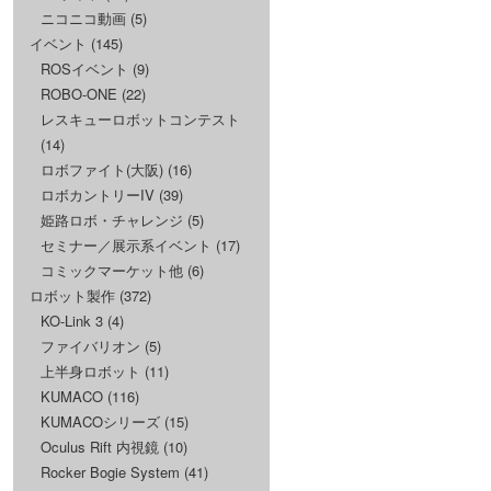
ニコニコ動画
(5)
イベント
(145)
ROSイベント
(9)
ROBO-ONE
(22)
レスキューロボットコンテスト
(14)
ロボファイト(大阪)
(16)
ロボカントリーIV
(39)
姫路ロボ・チャレンジ
(5)
セミナー／展示系イベント
(17)
コミックマーケット他
(6)
ロボット製作
(372)
KO-Link 3
(4)
ファイバリオン
(5)
上半身ロボット
(11)
KUMACO
(116)
KUMACOシリーズ
(15)
Oculus Rift 内視鏡
(10)
Rocker Bogie System
(41)