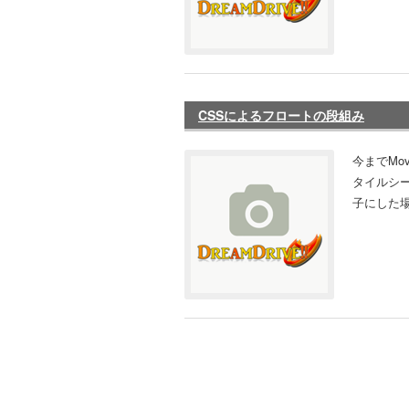
CSSによるフロートの段組み
今までMo
タイルシ
子にした場