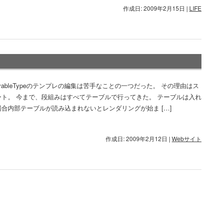
作成日: 2009年2月15日
|
LIFE
vableTypeのテンプレの編集は苦手なことの一つだった。 その理由はス
ート。 今まで、段組みはすべてテーブルで行ってきた。 テーブルは入れ
合内部テーブルが読み込まれないとレンダリングが始ま […]
作成日: 2009年2月12日
|
Webサイト