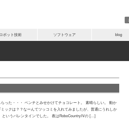
ロボット技術
ソフトウェア
blog
らった・・・ ペンチとみせかけてチョコレート。 素晴らしい。 動か
ギミックは？？なーんてツッコミを入れてみましたが、普通にうれしか
というバレンタインでした。 夜はRoboCountryIVの […]