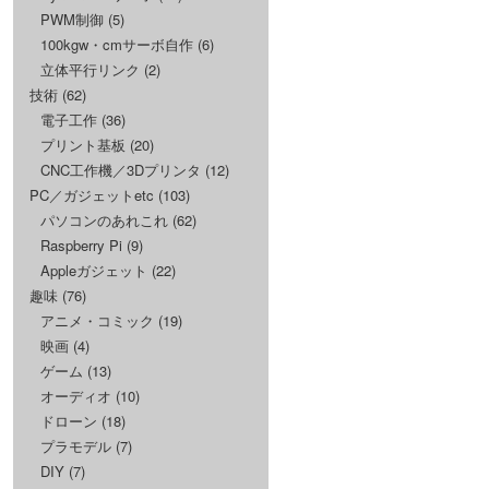
PWM制御
(5)
100kgw・cmサーボ自作
(6)
立体平行リンク
(2)
技術
(62)
電子工作
(36)
プリント基板
(20)
CNC工作機／3Dプリンタ
(12)
PC／ガジェットetc
(103)
パソコンのあれこれ
(62)
Raspberry Pi
(9)
Appleガジェット
(22)
趣味
(76)
アニメ・コミック
(19)
映画
(4)
ゲーム
(13)
オーディオ
(10)
ドローン
(18)
プラモデル
(7)
DIY
(7)