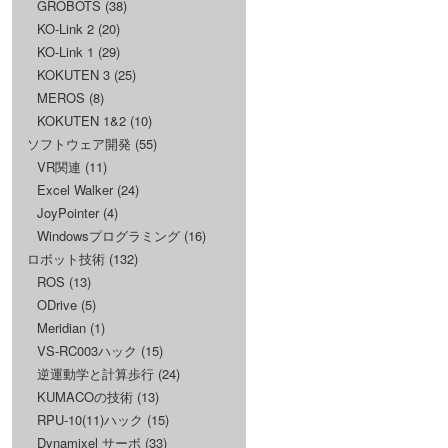
GROBOTS
(38)
KO-Link 2
(20)
KO-Link 1
(29)
KOKUTEN 3
(25)
MEROS
(8)
KOKUTEN 1&2
(10)
ソフトウェア開発
(55)
VR関連
(11)
Excel Walker
(24)
JoyPointer
(4)
Windowsプログラミング
(16)
ロボット技術
(132)
ROS
(13)
ODrive
(5)
Meridian
(1)
VS-RC003ハック
(15)
逆運動学と計算歩行
(24)
KUMACOの技術
(13)
RPU-10(11)ハック
(15)
Dynamixel サーボ
(33)