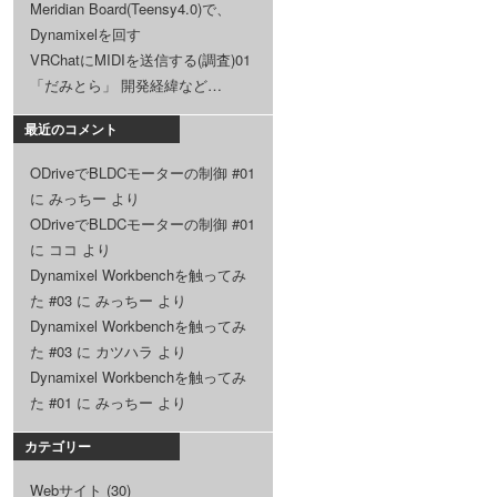
Meridian Board(Teensy4.0)で、
Dynamixelを回す
VRChatにMIDIを送信する(調査)01
「だみとら」 開発経緯など…
最近のコメント
ODriveでBLDCモーターの制御 #01
に
みっちー
より
ODriveでBLDCモーターの制御 #01
に
ココ
より
Dynamixel Workbenchを触ってみ
た #03
に
みっちー
より
Dynamixel Workbenchを触ってみ
た #03
に
カツハラ
より
Dynamixel Workbenchを触ってみ
た #01
に
みっちー
より
カテゴリー
Webサイト
(30)