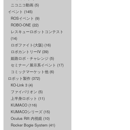
ニコニコ動画
(5)
イベント
(145)
ROSイベント
(9)
ROBO-ONE
(22)
レスキューロボットコンテスト
(14)
ロボファイト(大阪)
(16)
ロボカントリーIV
(39)
姫路ロボ・チャレンジ
(5)
セミナー／展示系イベント
(17)
コミックマーケット他
(6)
ロボット製作
(372)
KO-Link 3
(4)
ファイバリオン
(5)
上半身ロボット
(11)
KUMACO
(116)
KUMACOシリーズ
(15)
Oculus Rift 内視鏡
(10)
Rocker Bogie System
(41)