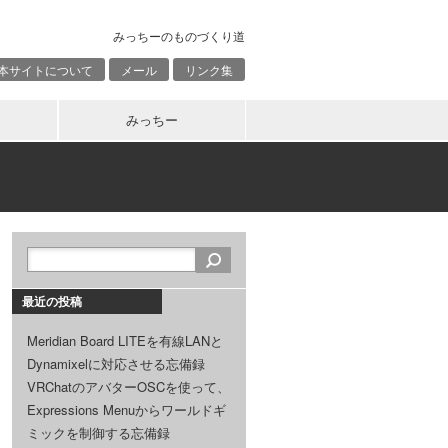
みっちーのものづくり道
本サイトについて
メール
リンク集
みっちー
最近の投稿
Meridian Board LITEを有線LANと
Dynamixelに対応させる忘備録
VRChatのアバターOSCを使って、
Expressions Menuからワールドギ
ミックを制御する忘備録