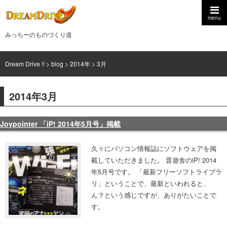
menu
みっちーのものづくり道
Dream Drive !!
>
blog
>
2014年
>
3月
2014年3月
Joypointer 「iP! 2014年5月号」掲載
久々にパソコン情報誌にソフトウェアを掲
載していただきました。 晋遊舎のiP! 2014
年5月号です。 「最新フリーソフトライブラ
リ」ということで、最新といわれると、
ん？という感じですが、ありがたいことで
す。