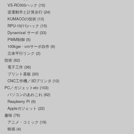
VS-RC003ハック
(15)
逆運動学と計算歩行
(24)
KUMACOの技術
(13)
RPU-10(11)ハック
(15)
Dynamixel サーボ
(33)
PWM制御
(5)
100kgw・cmサーボ自作
(6)
立体平行リンク
(2)
技術
(62)
電子工作
(36)
プリント基板
(20)
CNC工作機／3Dプリンタ
(12)
PC／ガジェットetc
(103)
パソコンのあれこれ
(62)
Raspberry Pi
(9)
Appleガジェット
(22)
趣味
(76)
アニメ・コミック
(19)
映画
(4)