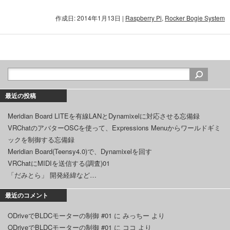
作成日: 2014年1月13日
|
Raspberry Pi
,
Rocker Bogie System
最近の投稿
Meridian Board LITEを有線LANとDynamixelに対応させる忘備録
VRChatのアバターOSCを使って、Expressions Menuからワールドギミ
ックを制御する忘備録
Meridian Board(Teensy4.0)で、Dynamixelを回す
VRChatにMIDIを送信する(調査)01
「だみとら」 開発経緯など…
最近のコメント
ODriveでBLDCモーターの制御 #01
に
みっちー
より
ODriveでBLDCモーターの制御 #01
に
ココ
より