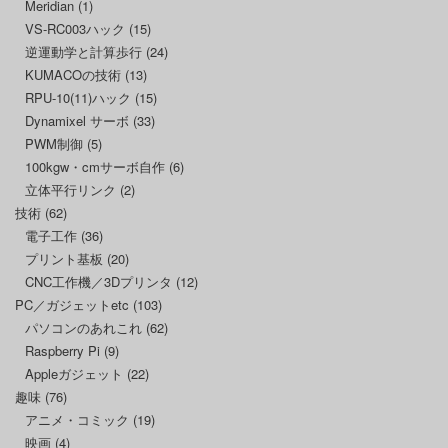
Meridian
(1)
VS-RC003ハック
(15)
逆運動学と計算歩行
(24)
KUMACOの技術
(13)
RPU-10(11)ハック
(15)
Dynamixel サーボ
(33)
PWM制御
(5)
100kgw・cmサーボ自作
(6)
立体平行リンク
(2)
技術
(62)
電子工作
(36)
プリント基板
(20)
CNC工作機／3Dプリンタ
(12)
PC／ガジェットetc
(103)
パソコンのあれこれ
(62)
Raspberry Pi
(9)
Appleガジェット
(22)
趣味
(76)
アニメ・コミック
(19)
映画
(4)