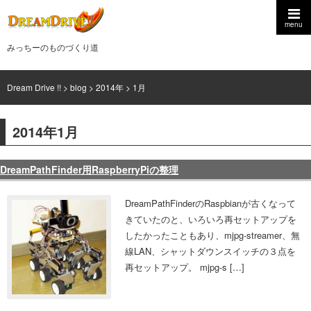
menu
みっちーのものづくり道
Dream Drive !!
>
blog
>
2014年
>
1月
2014年1月
DreamPathFinder用RaspberryPiの整理
DreamPathFinderのRaspbianが古くなって
きていたのと、いろいろ再セットアップを
したかったこともあり、mjpg-streamer、無
線LAN、シャットダウンスイッチの３点を
再セットアップ。 mjpg-s […]