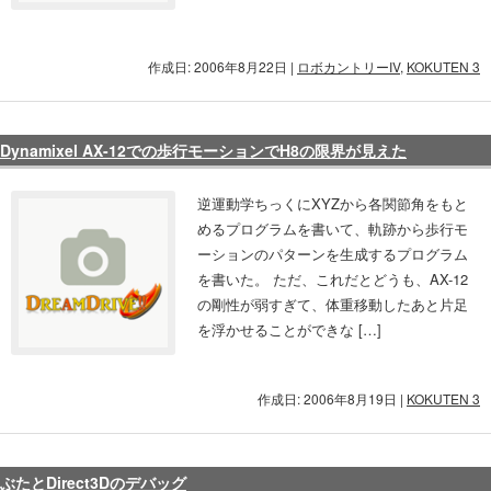
作成日: 2006年8月22日
|
ロボカントリーIV
,
KOKUTEN 3
Dynamixel AX-12での歩行モーションでH8の限界が見えた
逆運動学ちっくにXYZから各関節角をもと
めるプログラムを書いて、軌跡から歩行モ
ーションのパターンを生成するプログラム
を書いた。 ただ、これだとどうも、AX-12
の剛性が弱すぎて、体重移動したあと片足
を浮かせることができな […]
作成日: 2006年8月19日
|
KOKUTEN 3
ぶたとDirect3Dのデバッグ