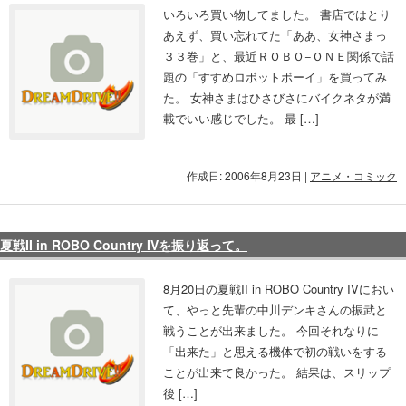
いろいろ買い物してました。 書店ではとり
あえず、買い忘れてた「ああ、女神さまっ
３３巻」と、最近ＲＯＢＯ−ＯＮＥ関係で話
題の「すすめロボットボーイ」を買ってみ
た。 女神さまはひさびさにバイクネタが満
載でいい感じでした。 最 […]
作成日: 2006年8月23日
|
アニメ・コミック
夏戦II in ROBO Country IVを振り返って。
8月20日の夏戦II in ROBO Country IVにおい
て、やっと先輩の中川デンキさんの振武と
戦うことが出来ました。 今回それなりに
「出来た」と思える機体で初の戦いをする
ことが出来て良かった。 結果は、スリップ
後 […]