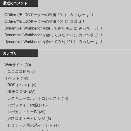
最近のコメント
ODriveでBLDCモーターの制御 #01
に
みっちー
より
ODriveでBLDCモーターの制御 #01
に
ココ
より
Dynamixel Workbenchを触ってみた #03
に
みっちー
より
Dynamixel Workbenchを触ってみた #03
に
カツハラ
より
Dynamixel Workbenchを触ってみた #01
に
みっちー
より
カテゴリー
Webサイト
(30)
ニコニコ動画
(5)
イベント
(145)
ROSイベント
(9)
ROBO-ONE
(22)
レスキューロボットコンテスト
(14)
ロボファイト(大阪)
(16)
ロボカントリーIV
(39)
姫路ロボ・チャレンジ
(5)
セミナー／展示系イベント
(17)