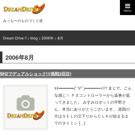
menu
みっちーのものづくり道
Dream Drive !!
>
blog
>
2006年
>
8月
2006年8月
SH2でデュアルショック!!(挑戦3回目)
ｷﾀ━━━━(ﾟ∀ﾟ)━━━━ｯ!!? まじで、こん
な感じ！ ＰＳコントローラーから返事が返
ってきました。 みすみロボットの平野さ
ん、本当にありがとうございます。 原因の
方はＳＥＬの立下りからＣＬＫが始まるま
でのタイミン […]