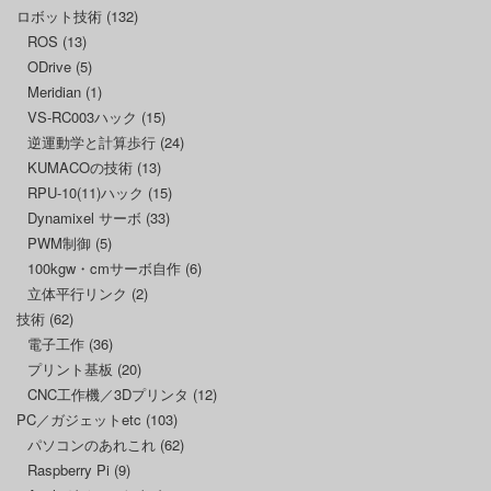
ロボット技術
(132)
ROS
(13)
ODrive
(5)
Meridian
(1)
VS-RC003ハック
(15)
逆運動学と計算歩行
(24)
KUMACOの技術
(13)
RPU-10(11)ハック
(15)
Dynamixel サーボ
(33)
PWM制御
(5)
100kgw・cmサーボ自作
(6)
立体平行リンク
(2)
技術
(62)
電子工作
(36)
プリント基板
(20)
CNC工作機／3Dプリンタ
(12)
PC／ガジェットetc
(103)
パソコンのあれこれ
(62)
Raspberry Pi
(9)