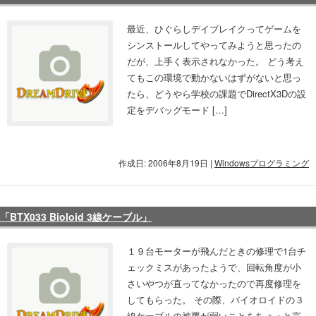
最近、ひぐらしデイブレイクってゲームを
シンストールしてやってみようと思ったの
だが、上手く表示されなかった。 どう考え
てもこの環境で動かないはずがないと思っ
たら、どうやら学校の課題でDirectX3Dの設
定をデバッグモード […]
作成日: 2006年8月19日
|
Windowsプログラミング
「BTX033 Bioloid 3線ケーブル」
１９台モーターが飛んだときの修理で1台チ
ェックミスがあったようで、回転角度が小
さいやつが直ってなかったので再度修理を
してもらった。 その際、バイオロイドの３
線ケーブルの被覆が弱いことをちょっと言