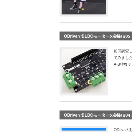
ODriveでBLDCモーターの制御 #0
前回調査した
てみました
A-B往復テ
ODriveでBLDCモーターの制御 #04 ASC
ODriv