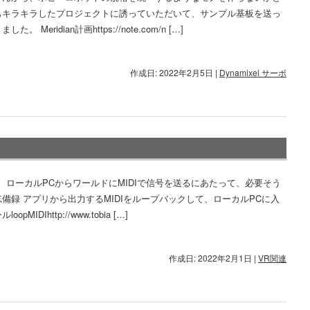
もキラキラしたプロジェクトに誘っていただいて、サンプル基板を送っ
た。 Meridian計画https://note.com/n […]
作成日: 2022年2月5日
|
Dynamixel サーボ
tで、ローカルPCからワールドにMIDIで信号を送るにあたって、必要そう
備録 アプリから出力するMIDIをループバックして、ローカルPCに入
opMIDIhttp://www.tobia […]
作成日: 2022年2月1日
|
VR関連