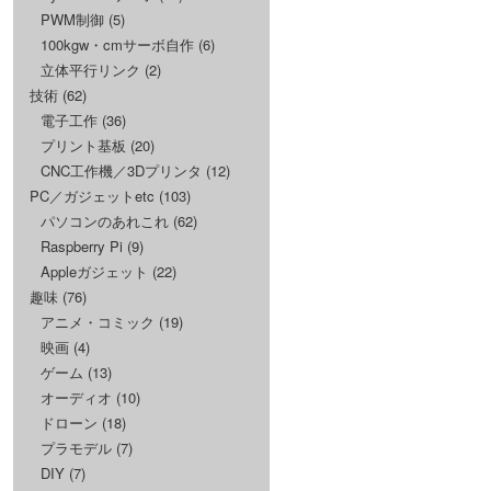
PWM制御
(5)
100kgw・cmサーボ自作
(6)
立体平行リンク
(2)
技術
(62)
電子工作
(36)
プリント基板
(20)
CNC工作機／3Dプリンタ
(12)
PC／ガジェットetc
(103)
パソコンのあれこれ
(62)
Raspberry Pi
(9)
Appleガジェット
(22)
趣味
(76)
アニメ・コミック
(19)
映画
(4)
ゲーム
(13)
オーディオ
(10)
ドローン
(18)
プラモデル
(7)
DIY
(7)