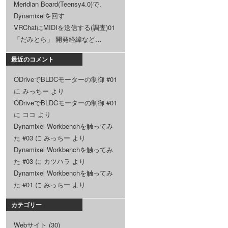
Meridian Board(Teensy4.0)で、
Dynamixelを回す
VRChatにMIDIを送信する(調査)01
「だみとら」 開発経緯など…
最近のコメント
ODriveでBLDCモーターの制御 #01
に
みっちー
より
ODriveでBLDCモーターの制御 #01
に
ココ
より
Dynamixel Workbenchを触ってみ
た #03
に
みっちー
より
Dynamixel Workbenchを触ってみ
た #03
に
カツハラ
より
Dynamixel Workbenchを触ってみ
た #01
に
みっちー
より
カテゴリー
Webサイト
(30)