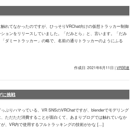
触れてなかったのですが、ひっそりVRChat向けの仮想トラッカー制御
ーションをリリースしていました。「だみとら」と、言います。「だみ
、「ダミートラッカー」の略で、名前の通りトラッカーのようにふる
作成日: 2021年6月11日
|
VR関連
グに挑戦
っぷりハマっている、VR SNSのVRChatですが、blenderでモデリング
は、ただただ消費することが面白くて、あまりブログでは触れていなか
が、VR内で使用するフルトラッキングの技術がかな […]