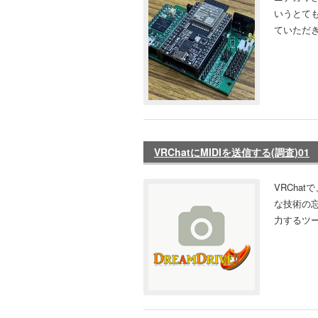
いうとて
ていただきまし
VRChatにMIDIを送信する(調査)01
VRCha
な技術の忘
力するツールlo