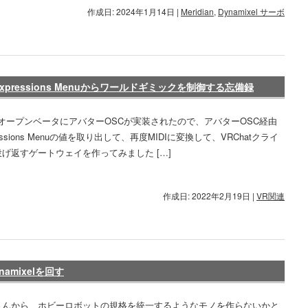
作成日: 2024年1月14日
|
Meridian
,
Dynamixel サーボ
xpressions Menuからワールドギミックを制御する忘備録
tのオープンベータにアバターOSCが実装されたので、アバターOSC経由
essions Menuの値を取り出して、再度MIDIに変換して、VRChatクライ
げ返すゲートウェイを作ってみました […]
作成日: 2022年2月19日
|
VR関連
Dynamixelを回す
さんから、ホビーロボットの規格を統一するようなモノを作らないかと