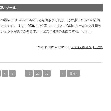
 GUIツール
事の最後にGUIのツールのことを書きましたが、その点についての防備
メモです。 まず、ODriveで検索していると、GUIのツールは２種類の
ショットが見つかります。下記の２種類の画面ですね。 そ […]
作成日: 2021年1月20日
|
ファイバリオン
,
ODrive
4
5
...
10
20
30
...
»
最後 »