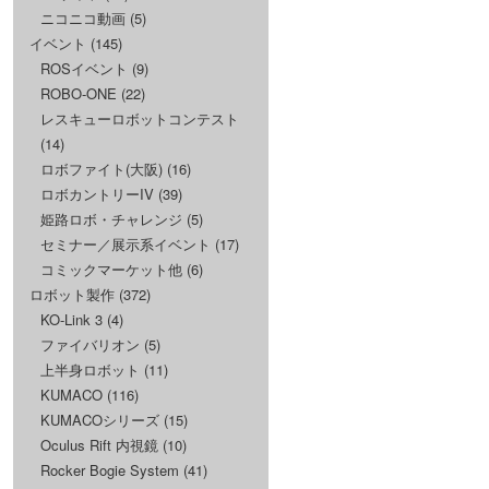
ニコニコ動画
(5)
イベント
(145)
ROSイベント
(9)
ROBO-ONE
(22)
レスキューロボットコンテスト
(14)
ロボファイト(大阪)
(16)
ロボカントリーIV
(39)
姫路ロボ・チャレンジ
(5)
セミナー／展示系イベント
(17)
コミックマーケット他
(6)
ロボット製作
(372)
KO-Link 3
(4)
ファイバリオン
(5)
上半身ロボット
(11)
KUMACO
(116)
KUMACOシリーズ
(15)
Oculus Rift 内視鏡
(10)
Rocker Bogie System
(41)