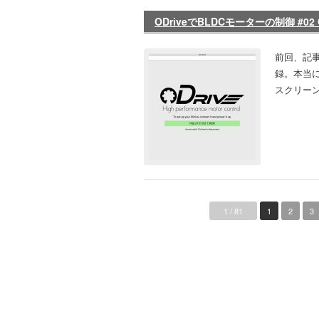
ODriveでBLDCモーターの制御 #02
前回、記
録。本当に
スクリーン
1 / 81
1
2
3