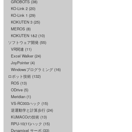
GROBOTS
(38)
KO-Link 2
(20)
KO-Link 1
(29)
KOKUTEN 3
(25)
MEROS
(8)
KOKUTEN 1&2
(10)
ソフトウェア開発
(55)
VR関連
(11)
Excel Walker
(24)
JoyPointer
(4)
Windowsプログラミング
(16)
ロボット技術
(132)
ROS
(13)
ODrive
(5)
Meridian
(1)
VS-RC003ハック
(15)
逆運動学と計算歩行
(24)
KUMACOの技術
(13)
RPU-10(11)ハック
(15)
Dynamixel サーボ
(33)