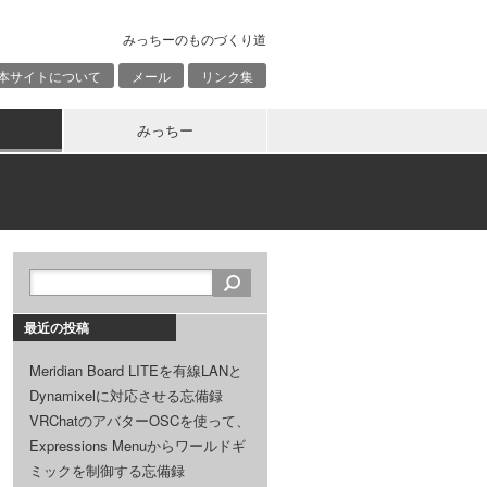
みっちーのものづくり道
本サイトについて
メール
リンク集
みっちー
最近の投稿
Meridian Board LITEを有線LANと
Dynamixelに対応させる忘備録
VRChatのアバターOSCを使って、
Expressions Menuからワールドギ
ミックを制御する忘備録