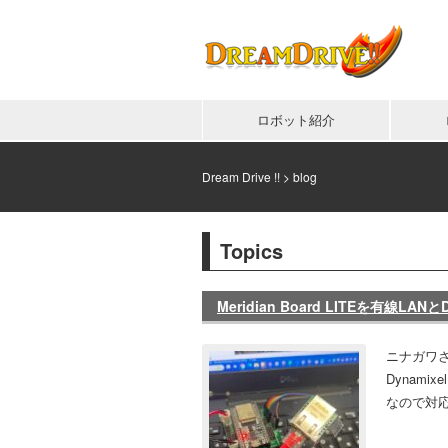
ロボット紹介
Dream Drive !!
>
blog
Topics
Meridian Board LITEを有線LA
ニナガワさん
Dynam
なので対応