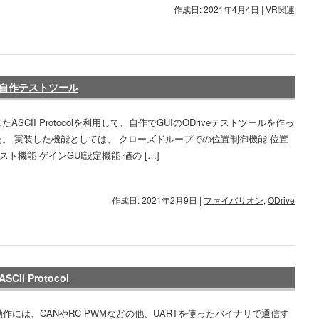
作成日: 2021年4月4日
|
VR関連
5 自作テストツール
ASCII Protocolを利用して、自作でGUIのODriveテストツールを作っ
。 実装した機能としては、 クローズドループでの位置制御機能 位置
スト機能 ゲインGUI設定機能 値の […]
作成日: 2021年2月9日
|
ファイバリオン
,
ODrive
II Protocol
eの動作には、CANやRC PWMなどの他、UARTを使ったバイナリで通信す