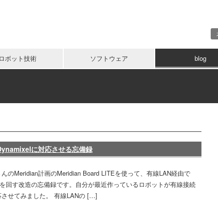
ロボット技術
ソフトウェア
blog
NとDynamixelに対応させる忘備録
のMeridian計画のMeridian Board LITEを使って、有線LAN経由で
ixelを回す改造の忘備録です。自分が最近作っているロボットが有線接続
させてみました。 有線LANの […]