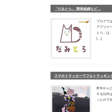
「だみとら」 開発経緯など…
ブログでは
アプリケ
とら」は
[…]
スマホトラッカーでフルトラッキン
昨年からど
する以外
ったのです