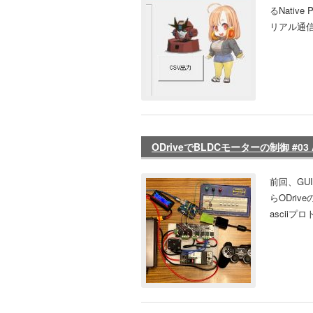
るNativ
リアル通信
ODriveでBLDCモーターの制御 #03 A
前回、GU
らODriv
ascii