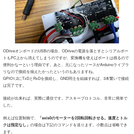
ODriveオンボードのUSBの場合、ODriveの電源を落とすとシリアルポー
トもPC上から消えてしまうのですが、変換機を使えばポートは残るので
便利かなーという理由です。あと、元になったソースがArduinoライブラ
リなので接続を揃えたかったというのもありますね。
GPIO1,2にTxDとRxDを接続し、GND同士を結線すれば、3本繋いで接続
は完了です。
接続が出来れば、実際に通信です。アスキープロトコル、非常に簡単で
した。
例えば位置制御で、
「axis0のモーターを2回転回転させる。速度とトル
クは指定なし」
の場合は下記のコマンドを送ります。小数点は省略でき
ます。