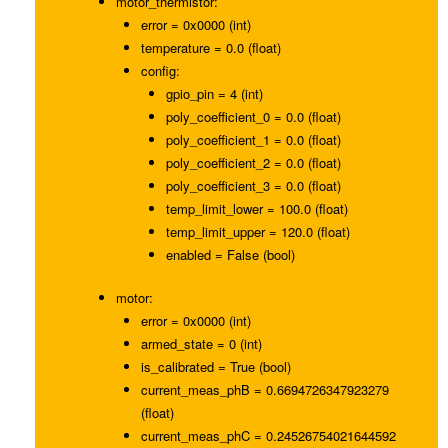
motor_thermistor:
error = 0x0000 (int)
temperature = 0.0 (float)
config:
gpio_pin = 4 (int)
poly_coefficient_0 = 0.0 (float)
poly_coefficient_1 = 0.0 (float)
poly_coefficient_2 = 0.0 (float)
poly_coefficient_3 = 0.0 (float)
temp_limit_lower = 100.0 (float)
temp_limit_upper = 120.0 (float)
enabled = False (bool)
motor:
error = 0x0000 (int)
armed_state = 0 (int)
is_calibrated = True (bool)
current_meas_phB = 0.6694726347923279
(float)
current_meas_phC = 0.24526754021644592