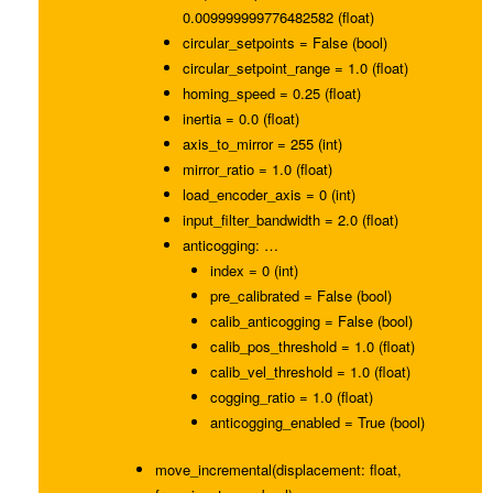
0.009999999776482582 (float)
circular_setpoints = False (bool)
circular_setpoint_range = 1.0 (float)
homing_speed = 0.25 (float)
inertia = 0.0 (float)
axis_to_mirror = 255 (int)
mirror_ratio = 1.0 (float)
load_encoder_axis = 0 (int)
input_filter_bandwidth = 2.0 (float)
anticogging: …
index = 0 (int)
pre_calibrated = False (bool)
calib_anticogging = False (bool)
calib_pos_threshold = 1.0 (float)
calib_vel_threshold = 1.0 (float)
cogging_ratio = 1.0 (float)
anticogging_enabled = True (bool)
move_incremental(displacement: float,