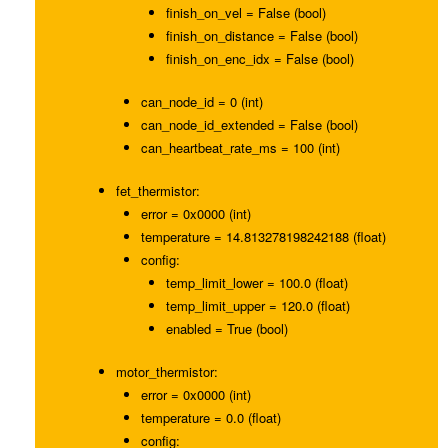
finish_on_vel = False (bool)
finish_on_distance = False (bool)
finish_on_enc_idx = False (bool)
can_node_id = 0 (int)
can_node_id_extended = False (bool)
can_heartbeat_rate_ms = 100 (int)
fet_thermistor:
error = 0x0000 (int)
temperature = 14.813278198242188 (float)
config:
temp_limit_lower = 100.0 (float)
temp_limit_upper = 120.0 (float)
enabled = True (bool)
motor_thermistor:
error = 0x0000 (int)
temperature = 0.0 (float)
config: