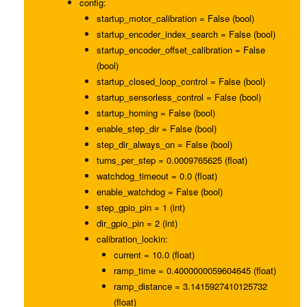
config:
startup_motor_calibration = False (bool)
startup_encoder_index_search = False (bool)
startup_encoder_offset_calibration = False
(bool)
startup_closed_loop_control = False (bool)
startup_sensorless_control = False (bool)
startup_homing = False (bool)
enable_step_dir = False (bool)
step_dir_always_on = False (bool)
turns_per_step = 0.0009765625 (float)
watchdog_timeout = 0.0 (float)
enable_watchdog = False (bool)
step_gpio_pin = 1 (int)
dir_gpio_pin = 2 (int)
calibration_lockin:
current = 10.0 (float)
ramp_time = 0.4000000059604645 (float)
ramp_distance = 3.1415927410125732
(float)