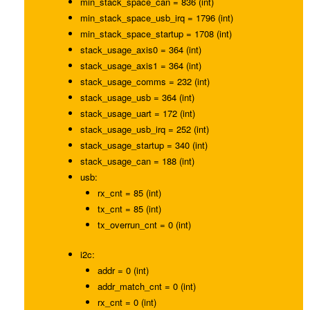
min_stack_space_can = 836 (int)
min_stack_space_usb_irq = 1796 (int)
min_stack_space_startup = 1708 (int)
stack_usage_axis0 = 364 (int)
stack_usage_axis1 = 364 (int)
stack_usage_comms = 232 (int)
stack_usage_usb = 364 (int)
stack_usage_uart = 172 (int)
stack_usage_usb_irq = 252 (int)
stack_usage_startup = 340 (int)
stack_usage_can = 188 (int)
usb:
rx_cnt = 85 (int)
tx_cnt = 85 (int)
tx_overrun_cnt = 0 (int)
i2c:
addr = 0 (int)
addr_match_cnt = 0 (int)
rx_cnt = 0 (int)