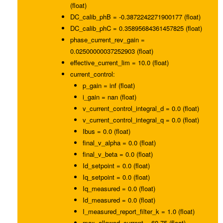
(float)
DC_calib_phB = -0.3872242271900177 (float)
DC_calib_phC = 0.35895684361457825 (float)
phase_current_rev_gain =
0.02500000037252903 (float)
effective_current_lim = 10.0 (float)
current_control:
p_gain = inf (float)
i_gain = nan (float)
v_current_control_integral_d = 0.0 (float)
v_current_control_integral_q = 0.0 (float)
Ibus = 0.0 (float)
final_v_alpha = 0.0 (float)
final_v_beta = 0.0 (float)
Id_setpoint = 0.0 (float)
Iq_setpoint = 0.0 (float)
Iq_measured = 0.0 (float)
Id_measured = 0.0 (float)
I_measured_report_filter_k = 1.0 (float)
max_allowed_current = 60.75 (float)