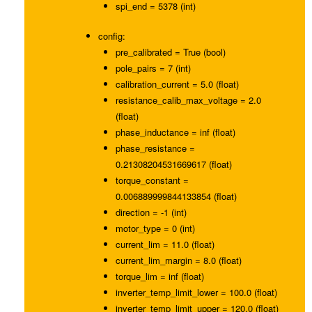
spi_end = 5378 (int)
config:
pre_calibrated = True (bool)
pole_pairs = 7 (int)
calibration_current = 5.0 (float)
resistance_calib_max_voltage = 2.0
(float)
phase_inductance = inf (float)
phase_resistance =
0.21308204531669617 (float)
torque_constant =
0.006889999844133854 (float)
direction = -1 (int)
motor_type = 0 (int)
current_lim = 11.0 (float)
current_lim_margin = 8.0 (float)
torque_lim = inf (float)
inverter_temp_limit_lower = 100.0 (float)
inverter_temp_limit_upper = 120.0 (float)