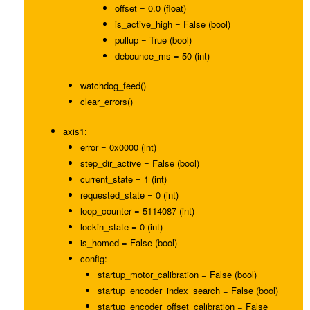
offset = 0.0 (float)
is_active_high = False (bool)
pullup = True (bool)
debounce_ms = 50 (int)
watchdog_feed()
clear_errors()
axis1:
error = 0x0000 (int)
step_dir_active = False (bool)
current_state = 1 (int)
requested_state = 0 (int)
loop_counter = 5114087 (int)
lockin_state = 0 (int)
is_homed = False (bool)
config:
startup_motor_calibration = False (bool)
startup_encoder_index_search = False (bool)
startup_encoder_offset_calibration = False