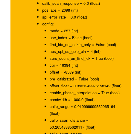
calib_scan_response = 0.0 (float)
pos_abs = 2098 (int)
spi_error_rate = 0.0 (float)
config:
mode = 257 (int)
use_index = False (bool)
find_idx_on_lockin_only = False (bool)
abs_spi_cs_gpio_pin = 4 (int)
zero_count_on_find_idx = True (bool)
cpr = 16384 (int)
offset = -8589 (int)
pre_calibrated = False (bool)
offset_float = 0.3931249976158142 (float)
enable_phase_interpolation = True (bool)
bandwidth = 1000.0 (float)
calib_range = 0.019999999552965164
(float)
calib_scan_distance =
50.26548385620117 (float)
calib_scan_omega =