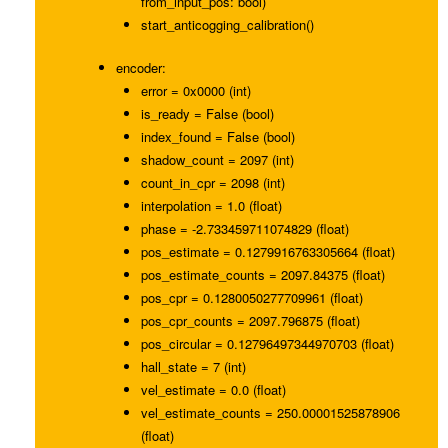
from_input_pos: bool)
start_anticogging_calibration()
encoder:
error = 0x0000 (int)
is_ready = False (bool)
index_found = False (bool)
shadow_count = 2097 (int)
count_in_cpr = 2098 (int)
interpolation = 1.0 (float)
phase = -2.733459711074829 (float)
pos_estimate = 0.1279916763305664 (float)
pos_estimate_counts = 2097.84375 (float)
pos_cpr = 0.1280050277709961 (float)
pos_cpr_counts = 2097.796875 (float)
pos_circular = 0.12796497344970703 (float)
hall_state = 7 (int)
vel_estimate = 0.0 (float)
vel_estimate_counts = 250.00001525878906
(float)