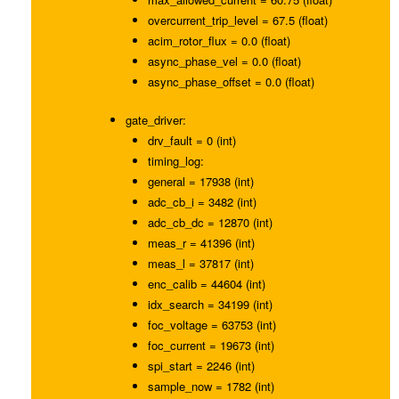
overcurrent_trip_level = 67.5 (float)
acim_rotor_flux = 0.0 (float)
async_phase_vel = 0.0 (float)
async_phase_offset = 0.0 (float)
gate_driver:
drv_fault = 0 (int)
timing_log:
general = 17938 (int)
adc_cb_i = 3482 (int)
adc_cb_dc = 12870 (int)
meas_r = 41396 (int)
meas_l = 37817 (int)
enc_calib = 44604 (int)
idx_search = 34199 (int)
foc_voltage = 63753 (int)
foc_current = 19673 (int)
spi_start = 2246 (int)
sample_now = 1782 (int)