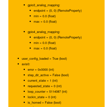
gpio3_analog_mapping:
endpoint = (0, 0) (RemoteProperty)
min = 0.0 (float)
max = 0.0 (float)
gpio4_analog_mapping:
endpoint = (0, 0) (RemoteProperty)
min = 0.0 (float)
max = 0.0 (float)
user_config_loaded = True (bool)
axis0:
error = 0x0000 (int)
step_dir_active = False (bool)
current_state = 1 (int)
requested_state = 0 (int)
loop_counter = 5114087 (int)
lockin_state = 0 (int)
is_homed = False (bool)