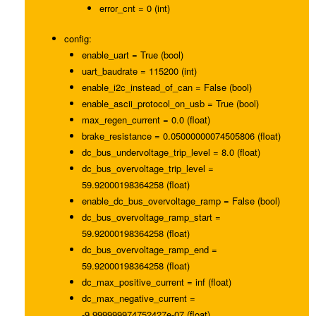
error_cnt = 0 (int)
config:
enable_uart = True (bool)
uart_baudrate = 115200 (int)
enable_i2c_instead_of_can = False (bool)
enable_ascii_protocol_on_usb = True (bool)
max_regen_current = 0.0 (float)
brake_resistance = 0.05000000074505806 (float)
dc_bus_undervoltage_trip_level = 8.0 (float)
dc_bus_overvoltage_trip_level =
59.92000198364258 (float)
enable_dc_bus_overvoltage_ramp = False (bool)
dc_bus_overvoltage_ramp_start =
59.92000198364258 (float)
dc_bus_overvoltage_ramp_end =
59.92000198364258 (float)
dc_max_positive_current = inf (float)
dc_max_negative_current =
-9.999999974752427e-07 (float)