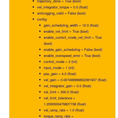
trajectory_done = True (bool)
vel_integrator_torque = 0.0 (float)
anticogging_valid = False (bool)
config:
gain_scheduling_width = 10.0 (float)
enable_vel_limit = True (bool)
enable_current_mode_vel_limit = True
(bool)
enable_gain_scheduling = False (bool)
enable_overspeed_error = True (bool)
control_mode = 3 (int)
input_mode = 1 (int)
pos_gain = 4.0 (float)
vel_gain = 0.007499999832361937 (float)
vel_integrator_gain = 0.0 (float)
vel_limit = 300.0 (float)
vel_limit_tolerance =
1.2000000476837158 (float)
vel_ramp_rate = 1.0 (float)
torque_ramp_rate =