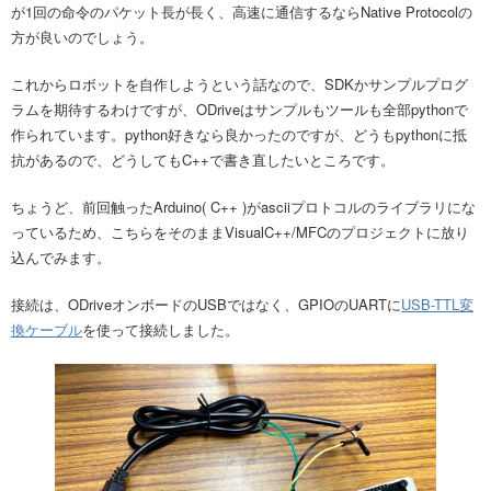
が1回の命令のパケット長が長く、高速に通信するならNative Protocolの
方が良いのでしょう。
これからロボットを自作しようという話なので、SDKかサンプルプログ
ラムを期待するわけですが、ODriveはサンプルもツールも全部pythonで
作られています。python好きなら良かったのですが、どうもpythonに抵
抗があるので、どうしてもC++で書き直したいところです。
ちょうど、前回触ったArduino( C++ )がasciiプロトコルのライブラリにな
っているため、こちらをそのままVisualC++/MFCのプロジェクトに放り
込んでみます。
接続は、ODriveオンボードのUSBではなく、GPIOのUARTに
USB-TTL変
換ケーブル
を使って接続しました。