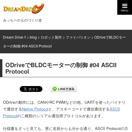
menu
みっちーのものづくり道
Dream Drive !!
>
blog
>
ロボット製作
>
ファイバリオン
>
ODriveでBLDCモー
ターの制御 #04 ASCII Protocol
ODriveでBLDCモーターの制御 #04 ASCII
Protocol
ODriveの動作には、CANやRC PWMなどの他、UARTを使ったバイナリ
で通信する
Native Protocol
と、アスキーコードで通信通信する
ASCII
Protocol
の二種類のシリアル通信用プロトコルがあります。
仕様書をざっと見ても、更に名前からも分かる通り、ASCII Protocolの方