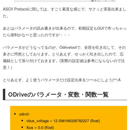
ASCII Protocolに関しては、すごく素直な感じで、サクッと実装出来まし
た。
あとはパラメータの読み書きが出来るので、初期設定もGUIで作っちゃっ
たら便利かなーと思ったのですが・・・
パラメータがどうなってるのが、Odrivetoolで、全容を吐き出して、その
多さに愕然としております。とりあえず、せっかく吐き出したので、忘
備録として張り付けておきます。(実際の設定値は参考にならないので注
意！）
とりあえず、よく使うパラメータだけ設定出来るツールにしよう(^^;A
ODriveのパラメータ・変数・関数一覧
odrv0:
vbus_voltage = 12.598169326782227 (float)
ibus = 0.0 (float)