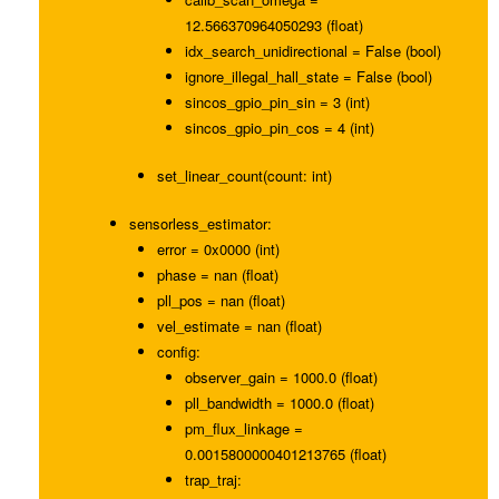
12.566370964050293 (float)
idx_search_unidirectional = False (bool)
ignore_illegal_hall_state = False (bool)
sincos_gpio_pin_sin = 3 (int)
sincos_gpio_pin_cos = 4 (int)
set_linear_count(count: int)
sensorless_estimator:
error = 0x0000 (int)
phase = nan (float)
pll_pos = nan (float)
vel_estimate = nan (float)
config:
observer_gain = 1000.0 (float)
pll_bandwidth = 1000.0 (float)
pm_flux_linkage =
0.0015800000401213765 (float)
trap_traj: