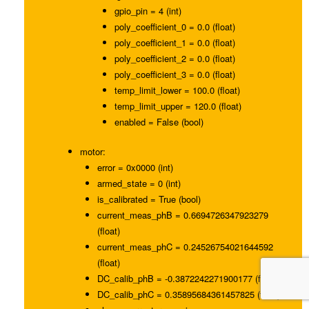
gpio_pin = 4 (int)
poly_coefficient_0 = 0.0 (float)
poly_coefficient_1 = 0.0 (float)
poly_coefficient_2 = 0.0 (float)
poly_coefficient_3 = 0.0 (float)
temp_limit_lower = 100.0 (float)
temp_limit_upper = 120.0 (float)
enabled = False (bool)
motor:
error = 0x0000 (int)
armed_state = 0 (int)
is_calibrated = True (bool)
current_meas_phB = 0.6694726347923279
(float)
current_meas_phC = 0.24526754021644592
(float)
DC_calib_phB = -0.3872242271900177 (float)
DC_calib_phC = 0.35895684361457825 (float)