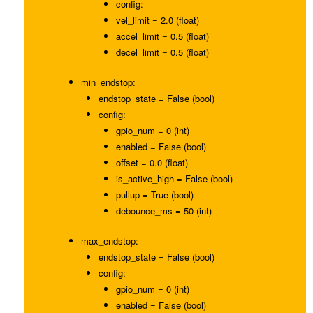
config:
vel_limit = 2.0 (float)
accel_limit = 0.5 (float)
decel_limit = 0.5 (float)
min_endstop:
endstop_state = False (bool)
config:
gpio_num = 0 (int)
enabled = False (bool)
offset = 0.0 (float)
is_active_high = False (bool)
pullup = True (bool)
debounce_ms = 50 (int)
max_endstop:
endstop_state = False (bool)
config:
gpio_num = 0 (int)
enabled = False (bool)