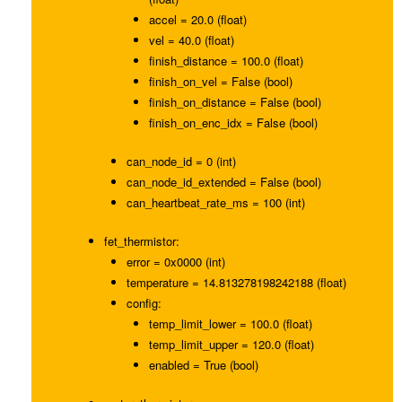
accel = 20.0 (float)
vel = 40.0 (float)
finish_distance = 100.0 (float)
finish_on_vel = False (bool)
finish_on_distance = False (bool)
finish_on_enc_idx = False (bool)
can_node_id = 0 (int)
can_node_id_extended = False (bool)
can_heartbeat_rate_ms = 100 (int)
fet_thermistor:
error = 0x0000 (int)
temperature = 14.813278198242188 (float)
config:
temp_limit_lower = 100.0 (float)
temp_limit_upper = 120.0 (float)
enabled = True (bool)