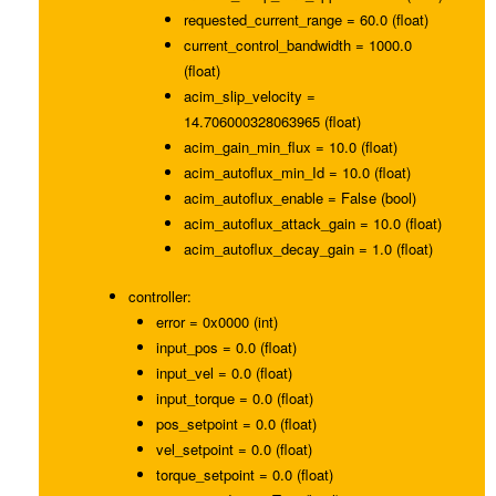
requested_current_range = 60.0 (float)
current_control_bandwidth = 1000.0
(float)
acim_slip_velocity =
14.706000328063965 (float)
acim_gain_min_flux = 10.0 (float)
acim_autoflux_min_Id = 10.0 (float)
acim_autoflux_enable = False (bool)
acim_autoflux_attack_gain = 10.0 (float)
acim_autoflux_decay_gain = 1.0 (float)
controller:
error = 0x0000 (int)
input_pos = 0.0 (float)
input_vel = 0.0 (float)
input_torque = 0.0 (float)
pos_setpoint = 0.0 (float)
vel_setpoint = 0.0 (float)
torque_setpoint = 0.0 (float)