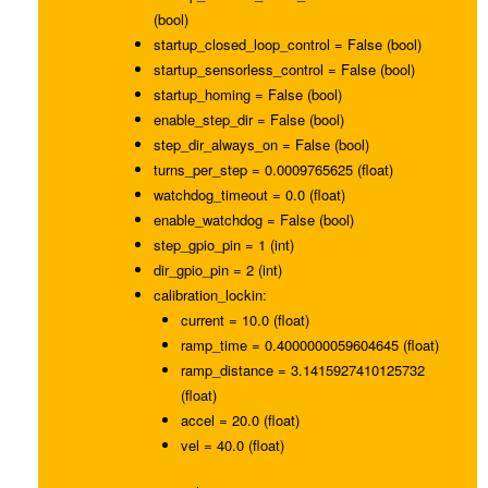
(bool)
startup_closed_loop_control = False (bool)
startup_sensorless_control = False (bool)
startup_homing = False (bool)
enable_step_dir = False (bool)
step_dir_always_on = False (bool)
turns_per_step = 0.0009765625 (float)
watchdog_timeout = 0.0 (float)
enable_watchdog = False (bool)
step_gpio_pin = 1 (int)
dir_gpio_pin = 2 (int)
calibration_lockin:
current = 10.0 (float)
ramp_time = 0.4000000059604645 (float)
ramp_distance = 3.1415927410125732
(float)
accel = 20.0 (float)
vel = 40.0 (float)