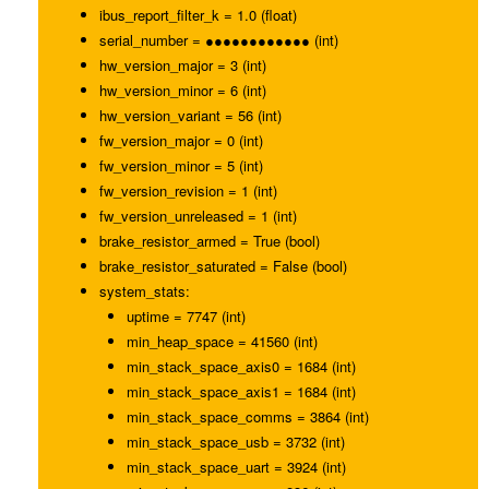
ibus_report_filter_k = 1.0 (float)
serial_number = ●●●●●●●●●●●● (int)
hw_version_major = 3 (int)
hw_version_minor = 6 (int)
hw_version_variant = 56 (int)
fw_version_major = 0 (int)
fw_version_minor = 5 (int)
fw_version_revision = 1 (int)
fw_version_unreleased = 1 (int)
brake_resistor_armed = True (bool)
brake_resistor_saturated = False (bool)
system_stats:
uptime = 7747 (int)
min_heap_space = 41560 (int)
min_stack_space_axis0 = 1684 (int)
min_stack_space_axis1 = 1684 (int)
min_stack_space_comms = 3864 (int)
min_stack_space_usb = 3732 (int)
min_stack_space_uart = 3924 (int)