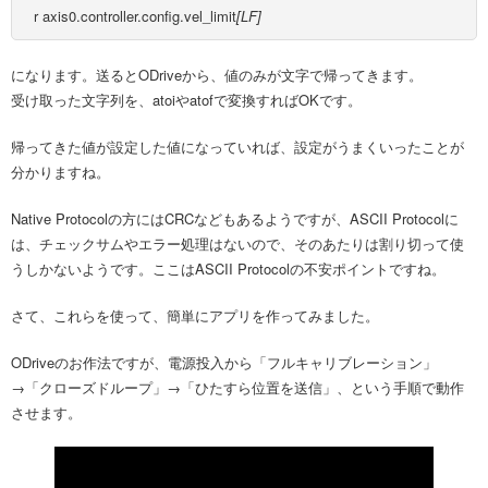
r axis0.controller.config.vel_limit
[LF]
になります。送るとODriveから、値のみが文字で帰ってきます。
受け取った文字列を、atoiやatofで変換すればOKです。
帰ってきた値が設定した値になっていれば、設定がうまくいったことが
分かりますね。
Native Protocolの方にはCRCなどもあるようですが、ASCII Protocolに
は、チェックサムやエラー処理はないので、そのあたりは割り切って使
うしかないようです。ここはASCII Protocolの不安ポイントですね。
さて、これらを使って、簡単にアプリを作ってみました。
ODriveのお作法ですが、電源投入から「フルキャリブレーション」
→「クローズドループ」→「ひたすら位置を送信」、という手順で動作
させます。