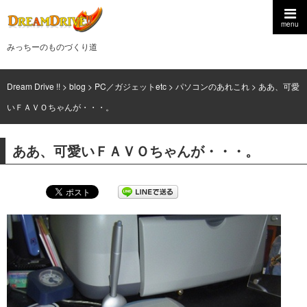
menu
みっちーのものづくり道
Dream Drive !!
>
blog
>
PC／ガジェットetc
>
パソコンのあれこれ
>
ああ、可愛
いＦＡＶＯちゃんが・・・。
ああ、可愛いＦＡＶＯちゃんが・・・。