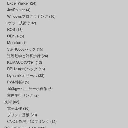
Excel Walker
(24)
JoyPointer
(4)
Windowsプログラミング
(16)
ロボット技術
(132)
ROS
(13)
ODrive
(5)
Meridian
(1)
VS-RC003ハック
(15)
逆運動学と計算歩行
(24)
KUMACOの技術
(13)
RPU-10(11)ハック
(15)
Dynamixel サーボ
(33)
PWM制御
(5)
100kgw・cmサーボ自作
(6)
立体平行リンク
(2)
技術
(62)
電子工作
(36)
プリント基板
(20)
CNC工作機／3Dプリンタ
(12)
PC／ガジェットetc
(103)