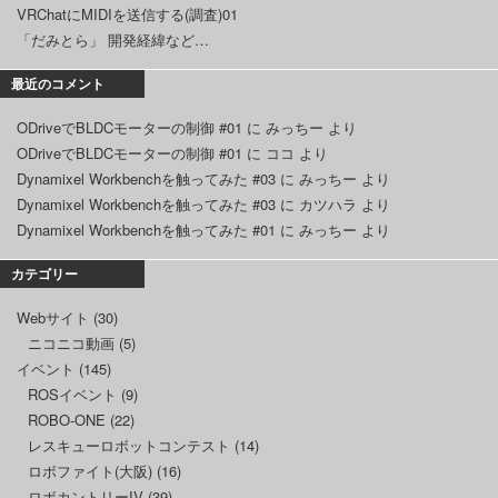
VRChatにMIDIを送信する(調査)01
「だみとら」 開発経緯など…
最近のコメント
ODriveでBLDCモーターの制御 #01
に
みっちー
より
ODriveでBLDCモーターの制御 #01
に
ココ
より
Dynamixel Workbenchを触ってみた #03
に
みっちー
より
Dynamixel Workbenchを触ってみた #03
に
カツハラ
より
Dynamixel Workbenchを触ってみた #01
に
みっちー
より
カテゴリー
Webサイト
(30)
ニコニコ動画
(5)
イベント
(145)
ROSイベント
(9)
ROBO-ONE
(22)
レスキューロボットコンテスト
(14)
ロボファイト(大阪)
(16)
ロボカントリーIV
(39)