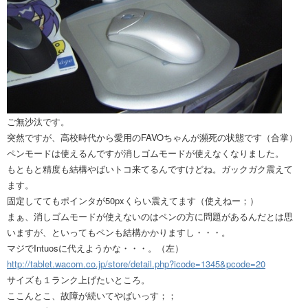
ご無沙汰です。
突然ですが、高校時代から愛用のFAVOちゃんが瀕死の状態です（合掌）
ペンモードは使えるんですが消しゴムモードが使えなくなりました。
もともと精度も結構やばいトコ来てるんですけどね。ガックガク震えて
ます。
固定しててもポインタが50pxくらい震えてます（使えねー；）
まぁ、消しゴムモードが使えないのはペンの方に問題があるんだとは思
いますが、といってもペンも結構かかりますし・・・。
マジでIntuosに代えようかな・・・。（左）
http://tablet.wacom.co.jp/store/detail.php?icode=1345&pcode=20
サイズも１ランク上げたいところ。
ここんとこ、故障が続いてやばいっす；；