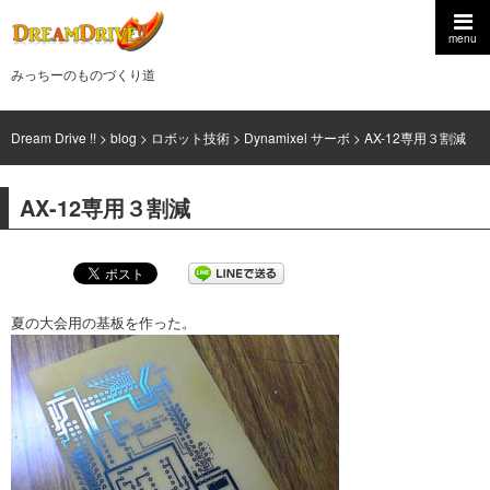
menu
みっちーのものづくり道
Dream Drive !!
>
blog
>
ロボット技術
>
Dynamixel サーボ
>
AX-12専用３割減
AX-12専用３割減
夏の大会用の基板を作った。