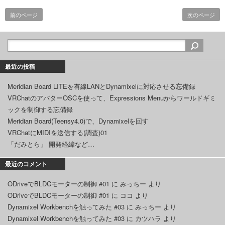
前のページ
次のページ
最近の投稿
Meridian Board LITEを有線LANとDynamixelに対応させる忘備録
VRChatのアバターOSCを使って、Expressions Menuからワールドギミ
ックを制御する忘備録
Meridian Board(Teensy4.0)で、Dynamixelを回す
VRChatにMIDIを送信する(調査)01
「だみとら」 開発経緯など…
最近のコメント
ODriveでBLDCモーターの制御 #01
に
みっちー
より
ODriveでBLDCモーターの制御 #01
に
ココ
より
Dynamixel Workbenchを触ってみた #03
に
みっちー
より
Dynamixel Workbenchを触ってみた #03
に
カツハラ
より