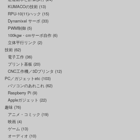
KUMACOの技術
(13)
RPU-10(11)ハック
(15)
Dynamixel サーボ
(33)
PWM制御
(5)
100kgw・cmサーボ自作
(6)
立体平行リンク
(2)
技術
(62)
電子工作
(36)
プリント基板
(20)
CNC工作機／3Dプリンタ
(12)
PC／ガジェットetc
(103)
パソコンのあれこれ
(62)
Raspberry Pi
(9)
Appleガジェット
(22)
趣味
(76)
アニメ・コミック
(19)
映画
(4)
ゲーム
(13)
オーディオ
(10)