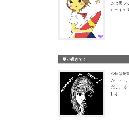
かと思って
にセキュリ
夏が過ぎてく
今日は先
が・・・
だし。 
[…]