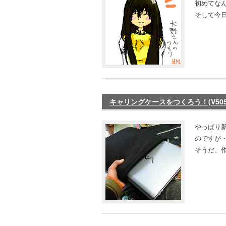
初めてな
そして今
キャリングケースをつくろう！(V505
やっぱり
のですが
そうだ。作