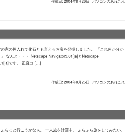
作成日: 2004年8月26日
|
パソコンのあれこれ
父の家の押入れで化石とも言えるお宝を発掘しました。 「これ何か分か
なんと・・・ Netscape Navigator3.01[ja]とNetscape
r1.1[ja]です。 正直コ […]
作成日: 2004年8月25日
|
パソコンのあれこれ
もふらっと行こうかなぁ。 一人旅を計画中。 ふらふら旅をしてみたい。