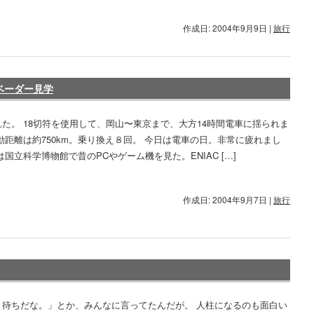
作成日: 2004年9月9日
|
旅行
ンベーダー見学
た。 18切符を使用して、岡山〜東京まで、大方14時間電車に揺られま
動距離は約750km。乗り換え８回。 今日は電車の日。非常に疲れまし
は国立科学博物館で昔のPCやゲーム機を見た。ENIAC […]
作成日: 2004年9月7日
|
旅行
く待ちだな。」とか、みんなに言ってたんだが。 人柱になるのも面白い