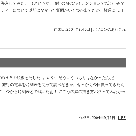
導入してみた。 （というか、旅行の前のハイテンションで(笑)） 確か
ティーについて以前はなかった質問がいくつか出てたが、普通に […]
作成日: 2004年9月5日
|
パソコンのあれこれ
輩のＨＰの絵板を汚した;； いや、そういうつもりはなかったんだ
。 旅行の電車を時刻表を使って調べなきゃ。せっかく今日買ってきたん
さて、今から時刻表との戦いだぁ！ にごうの絵の描き方パクってみたかっ
作成日: 2004年9月3日
|
LIFE