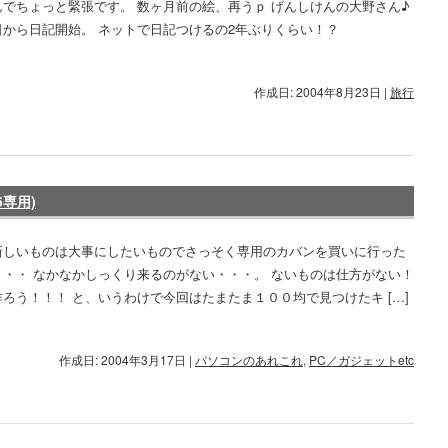
んでちょっと緊張です。 数ヶ月前の絵、再うｐ げんしけんの大野さん♪
日から日記開始。 ネットで日記つけるの2年ぶりくらい！？
作成日: 2004年8月23日
|
旅行
専用)
新しいものは大事にしたいものでさっそく専用のカバンを買いに行った
・・・ なかなかしっくり来るのがない・・・。 ないものは仕方がない！
ろう！！！ と、いうわけで今回はたまたま１００均で見つけたキ […]
作成日: 2004年3月17日
|
パソコンのあれこれ
,
PC／ガジェットetc