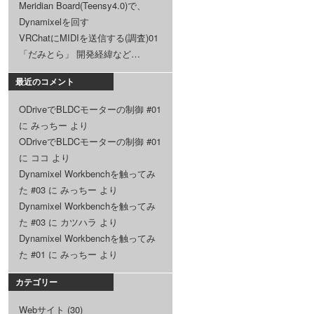
Meridian Board(Teensy4.0)で、
Dynamixelを回す
VRChatにMIDIを送信する(調査)01
「だみとら」 開発経緯など…
最近のコメント
ODriveでBLDCモーターの制御 #01
に
みっちー
より
ODriveでBLDCモーターの制御 #01
に
ココ
より
Dynamixel Workbenchを触ってみ
た #03
に
みっちー
より
Dynamixel Workbenchを触ってみ
た #03
に
カツハラ
より
Dynamixel Workbenchを触ってみ
た #01
に
みっちー
より
カテゴリー
Webサイト
(30)