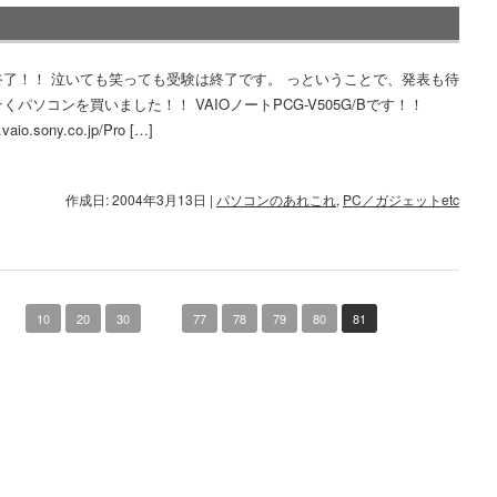
終了！！ 泣いても笑っても受験は終了です。 っということで、発表も待
くパソコンを買いました！！ VAIOノートPCG-V505G/Bです！！
.vaio.sony.co.jp/Pro […]
作成日: 2004年3月13日
|
パソコンのあれこれ
,
PC／ガジェットetc
...
10
20
30
...
77
78
79
80
81