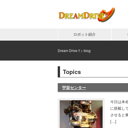
ロボット紹介
Dream Drive !!
>
blog
Topics
宇宙センター
今日は本
に搭載し
させると
[…]