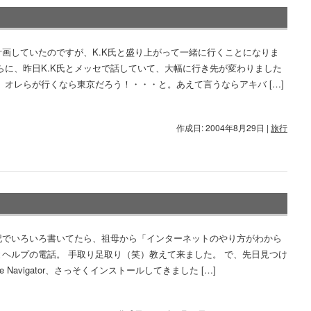
計画していたのですが、K.K氏と盛り上がって一緒に行くことになりま
らに、昨日K.K氏とメッセで話していて、大幅に行き先が変わりました
、オレらが行くなら東京だろう！・・・と。あえて言うならアキバ […]
作成日: 2004年8月29日
|
旅行
記でいろいろ書いてたら、祖母から「インターネットのやり方がわから
とヘルプの電話。 手取り足取り（笑）教えて来ました。 で、先日見つけ
ape Navigator、さっそくインストールしてきました […]