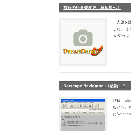
旅行の行き先変更、秋葉原へ！
一人旅を
した。 さ
ｗ やっぱ
Netscape Navigator 1.1起動！？
昨日、日
ない〜」
たNetsc