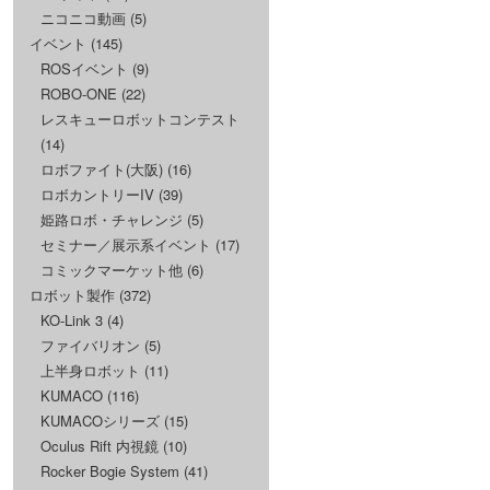
ニコニコ動画
(5)
イベント
(145)
ROSイベント
(9)
ROBO-ONE
(22)
レスキューロボットコンテスト
(14)
ロボファイト(大阪)
(16)
ロボカントリーIV
(39)
姫路ロボ・チャレンジ
(5)
セミナー／展示系イベント
(17)
コミックマーケット他
(6)
ロボット製作
(372)
KO-Link 3
(4)
ファイバリオン
(5)
上半身ロボット
(11)
KUMACO
(116)
KUMACOシリーズ
(15)
Oculus Rift 内視鏡
(10)
Rocker Bogie System
(41)