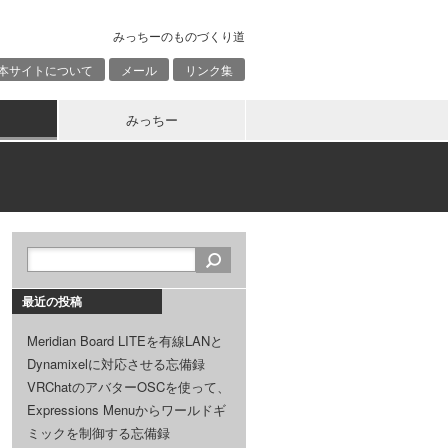
みっちーのものづくり道
本サイトについて
メール
リンク集
みっちー
最近の投稿
Meridian Board LITEを有線LANと
Dynamixelに対応させる忘備録
VRChatのアバターOSCを使って、
Expressions Menuからワールドギ
ミックを制御する忘備録