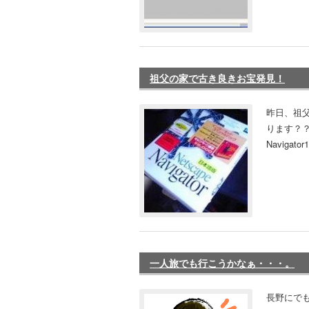
祖父の家で古き良きお宝発見！
昨日、祖
ります？？」 
Navigato
一人旅でも行こうかなぁ・・・。
長野にで