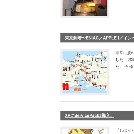
東京到着〜ENIAC／APPLE I／イ
非常に疲れ
した。 移
た。 今日
XPにServicePack2導入。
「しばら