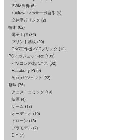
PWM制御
(5)
100kgw・cmサーボ自作
(6)
立体平行リンク
(2)
技術
(62)
電子工作
(36)
プリント基板
(20)
CNC工作機／3Dプリンタ
(12)
PC／ガジェットetc
(103)
パソコンのあれこれ
(62)
Raspberry Pi
(9)
Appleガジェット
(22)
趣味
(76)
アニメ・コミック
(19)
映画
(4)
ゲーム
(13)
オーディオ
(10)
ドローン
(18)
プラモデル
(7)
DIY
(7)