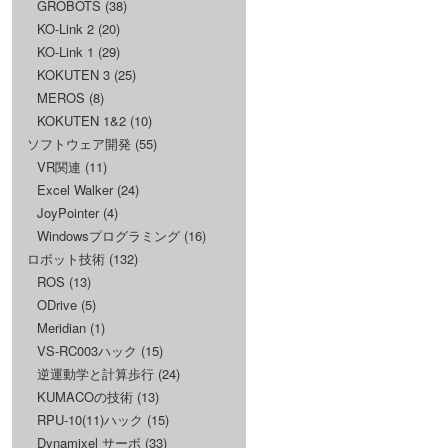
GROBOTS
(38)
KO-Link 2
(20)
KO-Link 1
(29)
KOKUTEN 3
(25)
MEROS
(8)
KOKUTEN 1&2
(10)
ソフトウェア開発
(55)
VR関連
(11)
Excel Walker
(24)
JoyPointer
(4)
Windowsプログラミング
(16)
ロボット技術
(132)
ROS
(13)
ODrive
(5)
Meridian
(1)
VS-RC003ハック
(15)
逆運動学と計算歩行
(24)
KUMACOの技術
(13)
RPU-10(11)ハック
(15)
Dynamixel サーボ
(33)