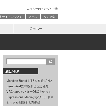
みっちーのものづくり道
本サイトについて
メール
リンク集
みっちー
最近の投稿
Meridian Board LITEを有線LANと
Dynamixelに対応させる忘備録
VRChatのアバターOSCを使って、
Expressions Menuからワールドギ
ミックを制御する忘備録