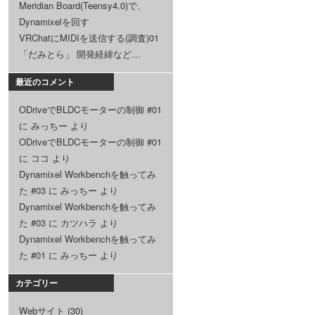
Meridian Board(Teensy4.0)で、
Dynamixelを回す
VRChatにMIDIを送信する(調査)01
「だみとら」 開発経緯など…
最近のコメント
ODriveでBLDCモーターの制御 #01
に
みっちー
より
ODriveでBLDCモーターの制御 #01
に
ココ
より
Dynamixel Workbenchを触ってみ
た #03
に
みっちー
より
Dynamixel Workbenchを触ってみ
た #03
に
カツハラ
より
Dynamixel Workbenchを触ってみ
た #01
に
みっちー
より
カテゴリー
Webサイト
(30)