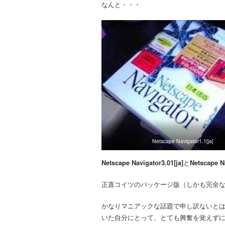
なんと・・・
Netscape Navigator1.1[ja]
Netscape Navigator3.01[ja]
と
Netscape Na
正直コイツのパッケージ版（しかも完全
かなりマニアックな話題で申し訳ないとは思いま
いた自分にとって、とても興奮を覚えず