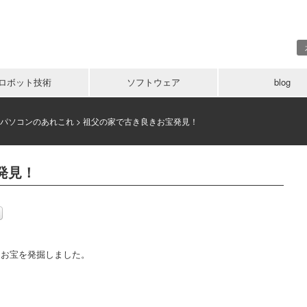
ロボット技術
ソフトウェア
blog
パソコンのあれこれ
>
祖父の家で古き良きお宝発見！
発見！
るお宝を発掘しました。