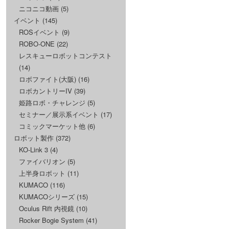
ニコニコ動画
(5)
イベント
(145)
ROSイベント
(9)
ROBO-ONE
(22)
レスキューロボットコンテスト
(14)
ロボファイト(大阪)
(16)
ロボカントリーIV
(39)
姫路ロボ・チャレンジ
(5)
セミナー／展示系イベント
(17)
コミックマーケット他
(6)
ロボット製作
(372)
KO-Link 3
(4)
ファイバリオン
(5)
上半身ロボット
(11)
KUMACO
(116)
KUMACOシリーズ
(15)
Oculus Rift 内視鏡
(10)
Rocker Bogie System
(41)