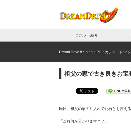
ロボット紹介
Dream Drive !!
>
blog
>
PC／ガジェットetc
>
祖父の家で古き良きお宝
昨日、祖父の家の押入れで化石とも言え
「これ何か分かります？？」