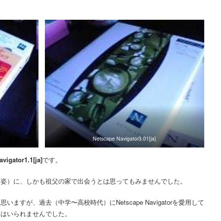
Netscape Navigator3.01[ja]
vigator1.1[ja]
です。
な姿）に、しかも祖父の家で出会うとは思ってもみませんでした。
すが、過去（中学〜高校時代）にNetscape Navigatorを愛用して
にはいられませんでした。