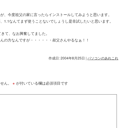
すが、今度祖父の家に言ったらインストールしてみようと思います。
、1.1なんてまず使うことないでしょうし是非試したいと思います。
かも出てきて、なお興奮してました。
さんの方なんですが・・・・・・叔父さんやるなぁ！！
作成日: 2004年8月25日
|
パソコンのあれこれ
ません。
※
が付いている欄は必須項目です