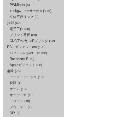
PWM制御
(5)
100kgw・cmサーボ自作
(6)
立体平行リンク
(2)
技術
(62)
電子工作
(36)
プリント基板
(20)
CNC工作機／3Dプリンタ
(12)
PC／ガジェットetc
(103)
パソコンのあれこれ
(62)
Raspberry Pi
(9)
Appleガジェット
(22)
趣味
(76)
アニメ・コミック
(19)
映画
(4)
ゲーム
(13)
オーディオ
(10)
ドローン
(18)
プラモデル
(7)
DIY
(7)