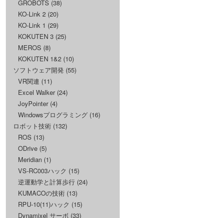
GROBOTS
(38)
KO-Link 2
(20)
KO-Link 1
(29)
KOKUTEN 3
(25)
MEROS
(8)
KOKUTEN 1&2
(10)
ソフトウェア開発
(55)
VR関連
(11)
Excel Walker
(24)
JoyPointer
(4)
Windowsプログラミング
(16)
ロボット技術
(132)
ROS
(13)
ODrive
(5)
Meridian
(1)
VS-RC003ハック
(15)
逆運動学と計算歩行
(24)
KUMACOの技術
(13)
RPU-10(11)ハック
(15)
Dynamixel サーボ
(33)