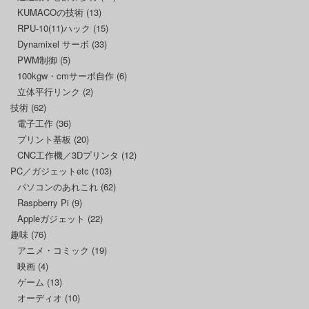
KUMACOの技術
(13)
RPU-10(11)ハック
(15)
Dynamixel サーボ
(33)
PWM制御
(5)
100kgw・cmサーボ自作
(6)
立体平行リンク
(2)
技術
(62)
電子工作
(36)
プリント基板
(20)
CNC工作機／3Dプリンタ
(12)
PC／ガジェットetc
(103)
パソコンのあれこれ
(62)
Raspberry Pi
(9)
Appleガジェット
(22)
趣味
(76)
アニメ・コミック
(19)
映画
(4)
ゲーム
(13)
オーディオ
(10)