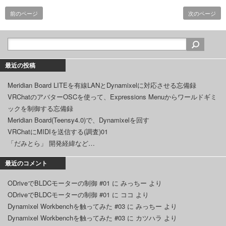
前のページ
次のページ
最近の投稿
Meridian Board LITEを有線LANとDynamixelに対応させる忘備録
VRChatのアバターOSCを使って、Expressions Menuからワールドギミ
ックを制御する忘備録
Meridian Board(Teensy4.0)で、Dynamixelを回す
VRChatにMIDIを送信する(調査)01
「だみとら」 開発経緯など…
最近のコメント
ODriveでBLDCモーターの制御 #01
に
みっちー
より
ODriveでBLDCモーターの制御 #01
に
ココ
より
Dynamixel Workbenchを触ってみた #03
に
みっちー
より
Dynamixel Workbenchを触ってみた #03
に
カツハラ
より