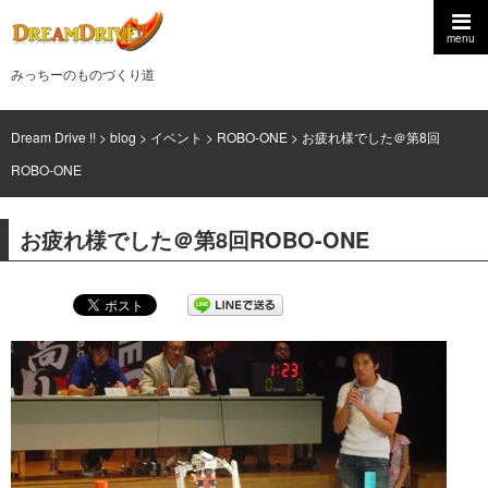
menu
みっちーのものづくり道
Dream Drive !!
>
blog
>
イベント
>
ROBO-ONE
>
お疲れ様でした＠第8回
ROBO-ONE
お疲れ様でした＠第8回ROBO-ONE