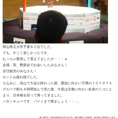
岡山県立大学予選８２位でした。
でも、すごく楽しかったです。
むっちゃ緊張して震えてましたが・・・ｗ
会場、宿、懇親会でお会いしたみなさん！
吉日観光のみなさん！
ホントお疲れ様でした。
ちなみに、高山で大会が終わった後、愛知に向かい万博のＴＯＹＯＴＡ
グループ館を６時間並んで見た後、今度は京都に向かい友達のトコにと
まり、日本橋を回って帰ってきました。
バタンキューです。バイトまで寝ましょう・・・。
作成日: 2005年9月21日
|
ROBO-ONE
,
KOKUTEN 1&2