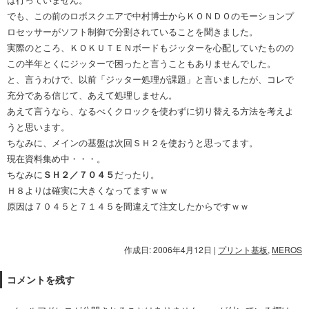
でも、この前のロボスクエアで中村博士からＫＯＮＤＯのモーションプ
ロセッサーがソフト制御で分割されていることを聞きました。
実際のところ、ＫＯＫＵＴＥＮボードもジッターを心配していたものの
この半年とくにジッターで困ったと言うこともありませんでした。
と、言うわけで、以前「ジッター処理が課題」と言いましたが、コレで
充分である信じて、あえて処理しません。
あえて言うなら、なるべくクロックを使わずに切り替える方法を考えよ
うと思います。
ちなみに、メインの基盤は次回ＳＨ２を使おうと思ってます。
現在資料集め中・・・。
ちなみに
ＳＨ２／７０４５
だったり。
Ｈ８よりは確実に大きくなってますｗｗ
原因は７０４５と７１４５を間違えて注文したからですｗｗ
作成日: 2006年4月12日
|
プリント基板
,
MEROS
コメントを残す