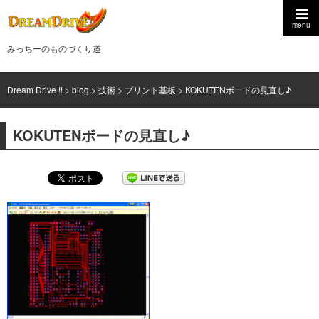
menu
みっちーのものづくり道
Dream Drive !!
>
blog
>
技術
>
プリント基板
>
KOKUTENボードの見直し♪
KOKUTENボードの見直し♪