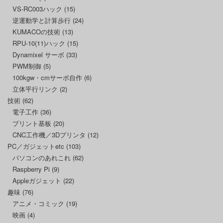
VS-RC003ハック
(15)
逆運動学と計算歩行
(24)
KUMACOの技術
(13)
RPU-10(11)ハック
(15)
Dynamixel サーボ
(33)
PWM制御
(5)
100kgw・cmサーボ自作
(6)
立体平行リンク
(2)
技術
(62)
電子工作
(36)
プリント基板
(20)
CNC工作機／3Dプリンタ
(12)
PC／ガジェットetc
(103)
パソコンのあれこれ
(62)
Raspberry Pi
(9)
Appleガジェット
(22)
趣味
(76)
アニメ・コミック
(19)
映画
(4)