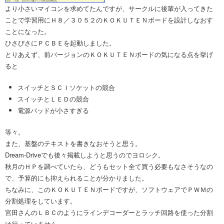
より小さいマイコンを求めてたんですが、サークルに後輩が入ってきた
ことで学習用にＨ８／３０５２のＫＯＫＵＴＥＮボードを設計しなおす
ことになった。
ひさびさにＰＣＢＥを起動しました。
とりあえず、前バージョンのＫＯＫＵＴＥＮボードの気になる点を挙げ
ると
スイッチとＳＣＩソケットの競合
スイッチとＬＥＤの競合
電源パッドが小さすぎる
等々。
また、基盤のテキストを書きなおそうと思う。
Dream-Driveでも後々掲載しようと思うのでヨロシク。
秋月のＨＰを調べていたら、どうもセット全て買う必要もなさそうなの
で、予算的にも抑えられることが分かりました。
ちなみに、このＫＯＫＵＴＥＮボードですが、ソフトウェアでＰＷＭの
分割処理をしています。
宮田さんのＬＢＣのようにラインデコーダーとラッチ回路を使った分割
は行っていません。