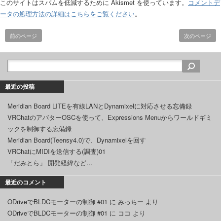
このサイトはスパムを低減するために Akismet を使っています。
コメントデ
ータの処理方法の詳細はこちらをご覧ください
。
前のページ
次のページ
最近の投稿
Meridian Board LITEを有線LANとDynamixelに対応させる忘備録
VRChatのアバターOSCを使って、Expressions Menuからワールドギミ
ックを制御する忘備録
Meridian Board(Teensy4.0)で、Dynamixelを回す
VRChatにMIDIを送信する(調査)01
「だみとら」 開発経緯など…
最近のコメント
ODriveでBLDCモーターの制御 #01
に
みっちー
より
ODriveでBLDCモーターの制御 #01
に
ココ
より