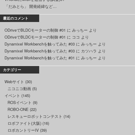
「だみとら」 開発経緯など…
最近のコメント
ODriveでBLDCモーターの制御 #01
に
みっちー
より
ODriveでBLDCモーターの制御 #01
に
ココ
より
Dynamixel Workbenchを触ってみた #03
に
みっちー
より
Dynamixel Workbenchを触ってみた #03
に
カツハラ
より
Dynamixel Workbenchを触ってみた #01
に
みっちー
より
カテゴリー
Webサイト
(30)
ニコニコ動画
(5)
イベント
(145)
ROSイベント
(9)
ROBO-ONE
(22)
レスキューロボットコンテスト
(14)
ロボファイト(大阪)
(16)
ロボカントリーIV
(39)