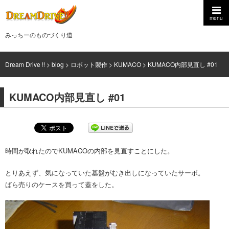
menu
みっちーのものづくり道
Dream Drive !!
>
blog
>
ロボット製作
>
KUMACO
>
KUMACO内部見直し #01
KUMACO内部見直し #01
時間が取れたのでKUMACOの内部を見直すことにした。
とりあえず、気になっていた基盤がむき出しになっていたサーボ。
ばら売りのケースを買って蓋をした。