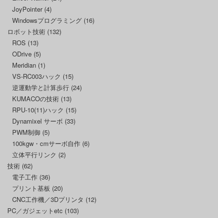
JoyPointer
(4)
Windowsプログラミング
(16)
ロボット技術
(132)
ROS
(13)
ODrive
(5)
Meridian
(1)
VS-RC003ハック
(15)
逆運動学と計算歩行
(24)
KUMACOの技術
(13)
RPU-10(11)ハック
(15)
Dynamixel サーボ
(33)
PWM制御
(5)
100kgw・cmサーボ自作
(6)
立体平行リンク
(2)
技術
(62)
電子工作
(36)
プリント基板
(20)
CNC工作機／3Dプリンタ
(12)
PC／ガジェットetc
(103)