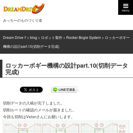
menu
みっちーのものづくり道
Dream Drive !!
>
blog
>
ロボット製作
>
Rocker Bogie System
>
ロッカーボギー
機構の設計part.10(切削データ完成)
ロッカーボギー機構の設計part.10(切削データ
完成)
切削データの入稿が完了しました。
切削ルートの確認のメールが届きました。
今回も切削はVstonさんにお願いします。