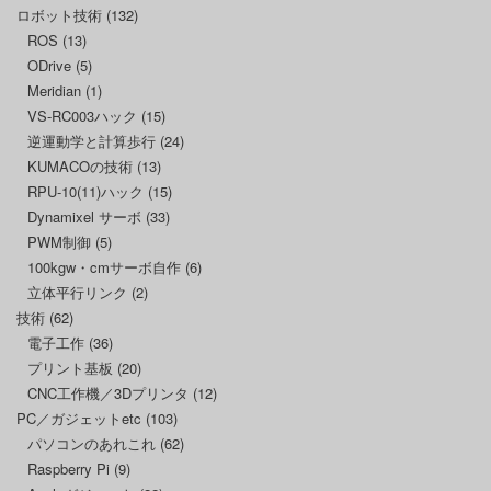
ロボット技術
(132)
ROS
(13)
ODrive
(5)
Meridian
(1)
VS-RC003ハック
(15)
逆運動学と計算歩行
(24)
KUMACOの技術
(13)
RPU-10(11)ハック
(15)
Dynamixel サーボ
(33)
PWM制御
(5)
100kgw・cmサーボ自作
(6)
立体平行リンク
(2)
技術
(62)
電子工作
(36)
プリント基板
(20)
CNC工作機／3Dプリンタ
(12)
PC／ガジェットetc
(103)
パソコンのあれこれ
(62)
Raspberry Pi
(9)