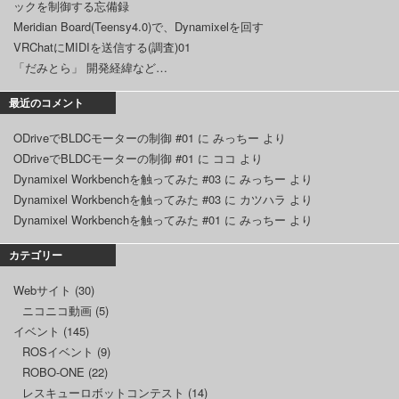
ックを制御する忘備録
Meridian Board(Teensy4.0)で、Dynamixelを回す
VRChatにMIDIを送信する(調査)01
「だみとら」 開発経緯など…
最近のコメント
ODriveでBLDCモーターの制御 #01
に
みっちー
より
ODriveでBLDCモーターの制御 #01
に
ココ
より
Dynamixel Workbenchを触ってみた #03
に
みっちー
より
Dynamixel Workbenchを触ってみた #03
に
カツハラ
より
Dynamixel Workbenchを触ってみた #01
に
みっちー
より
カテゴリー
Webサイト
(30)
ニコニコ動画
(5)
イベント
(145)
ROSイベント
(9)
ROBO-ONE
(22)
レスキューロボットコンテスト
(14)