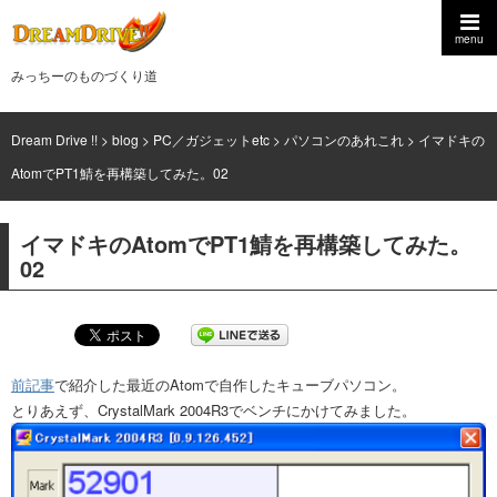
menu
みっちーのものづくり道
Dream Drive !!
>
blog
>
PC／ガジェットetc
>
パソコンのあれこれ
>
イマドキの
AtomでPT1鯖を再構築してみた。02
イマドキのAtomでPT1鯖を再構築してみた。
02
前記事
で紹介した最近のAtomで自作したキューブパソコン。
とりあえず、CrystalMark 2004R3でベンチにかけてみました。