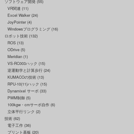
ソフトウェア開発
(55)
VR関連
(11)
Excel Walker
(24)
JoyPointer
(4)
Windowsプログラミング
(16)
ロボット技術
(132)
ROS
(13)
ODrive
(5)
Meridian
(1)
VS-RC003ハック
(15)
逆運動学と計算歩行
(24)
KUMACOの技術
(13)
RPU-10(11)ハック
(15)
Dynamixel サーボ
(33)
PWM制御
(5)
100kgw・cmサーボ自作
(6)
立体平行リンク
(2)
技術
(62)
電子工作
(36)
プリント基板
(20)