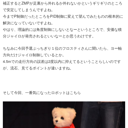
補正するとZMPが足裏から外れるか外れないかというギリギリのところ
で安定してしまうんですよね。
今までP制御だったところをPID制御に変えて望んでみたものの根本的に
解決になっていないですよね。
やはり、理論的には角度制御にしないとなーというところで、安価な積
分ジャイロが発売されるといいなーとか思うわけです。
ちなみに今回予選ぶっちぎり１位のフロスティさんに聞いたら、ヨー軸
方向だけジャイロ制御しているとか。
4.5mでの走行方向の誤差は2度以内に抑えてるということらしいのです
が、流石、見てるポイントが違いますね。
そして今回、一番気になったロボットはこちら