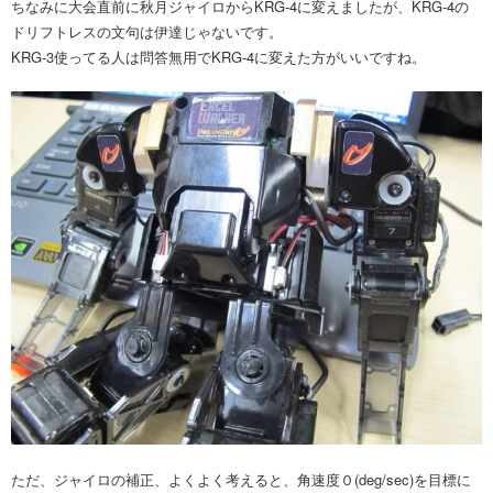
ちなみに大会直前に秋月ジャイロからKRG-4に変えましたが、KRG-4の
ドリフトレスの文句は伊達じゃないです。
KRG-3使ってる人は問答無用でKRG-4に変えた方がいいですね。
ただ、ジャイロの補正、よくよく考えると、角速度０(deg/sec)を目標に