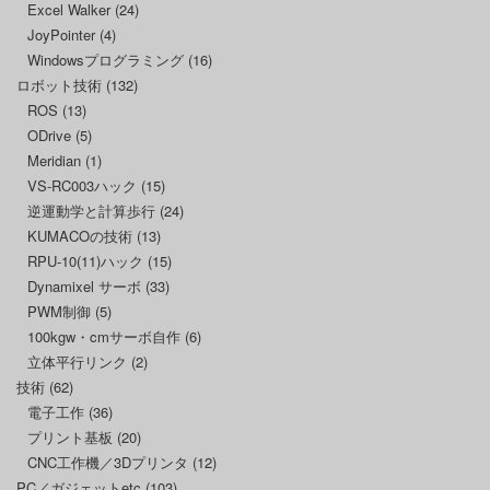
Excel Walker
(24)
JoyPointer
(4)
Windowsプログラミング
(16)
ロボット技術
(132)
ROS
(13)
ODrive
(5)
Meridian
(1)
VS-RC003ハック
(15)
逆運動学と計算歩行
(24)
KUMACOの技術
(13)
RPU-10(11)ハック
(15)
Dynamixel サーボ
(33)
PWM制御
(5)
100kgw・cmサーボ自作
(6)
立体平行リンク
(2)
技術
(62)
電子工作
(36)
プリント基板
(20)
CNC工作機／3Dプリンタ
(12)
PC／ガジェットetc
(103)