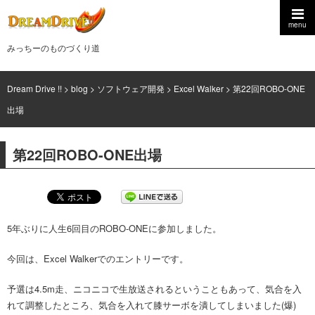
menu
みっちーのものづくり道
Dream Drive !!
>
blog
>
ソフトウェア開発
>
Excel Walker
>
第22回ROBO-ONE
出場
第22回ROBO-ONE出場
5年ぶりに人生6回目のROBO-ONEに参加しました。
今回は、Excel Walkerでのエントリーです。
予選は4.5m走、ニコニコで生放送されるということもあって、気合を入
れて調整したところ、気合を入れて膝サーボを潰してしまいました(爆)