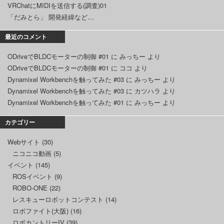
VRChatにMIDIを送信する(調査)01
「だみとら」 開発経緯など…
最近のコメント
ODriveでBLDCモーターの制御 #01
に
みっちー
より
ODriveでBLDCモーターの制御 #01
に
ココ
より
Dynamixel Workbenchを触ってみた #03
に
みっちー
より
Dynamixel Workbenchを触ってみた #03
に
カツハラ
より
Dynamixel Workbenchを触ってみた #01
に
みっちー
より
カテゴリー
Webサイト
(30)
ニコニコ動画
(5)
イベント
(145)
ROSイベント
(9)
ROBO-ONE
(22)
レスキューロボットコンテスト
(14)
ロボファイト(大阪)
(16)
ロボカントリーIV
(39)