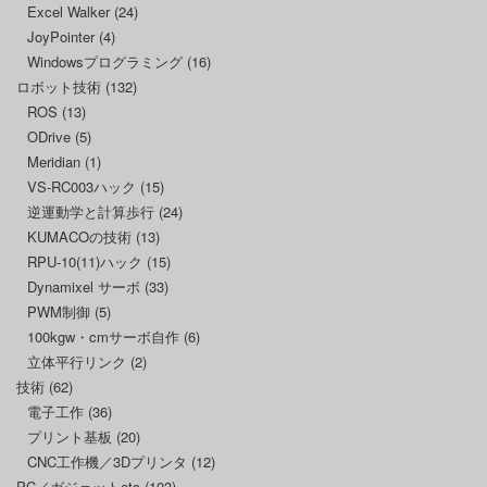
Excel Walker
(24)
JoyPointer
(4)
Windowsプログラミング
(16)
ロボット技術
(132)
ROS
(13)
ODrive
(5)
Meridian
(1)
VS-RC003ハック
(15)
逆運動学と計算歩行
(24)
KUMACOの技術
(13)
RPU-10(11)ハック
(15)
Dynamixel サーボ
(33)
PWM制御
(5)
100kgw・cmサーボ自作
(6)
立体平行リンク
(2)
技術
(62)
電子工作
(36)
プリント基板
(20)
CNC工作機／3Dプリンタ
(12)
PC／ガジェットetc
(103)