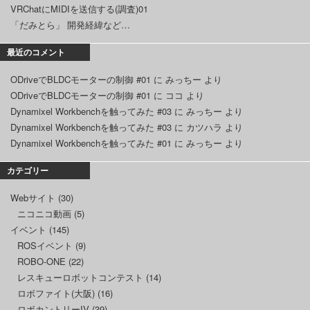
VRChatにMIDIを送信する(調査)01
「だみとら」 開発経緯など…
最近のコメント
ODriveでBLDCモーターの制御 #01
に
みっちー
より
ODriveでBLDCモーターの制御 #01
に
ココ
より
Dynamixel Workbenchを触ってみた #03
に
みっちー
より
Dynamixel Workbenchを触ってみた #03
に
カツハラ
より
Dynamixel Workbenchを触ってみた #01
に
みっちー
より
カテゴリー
Webサイト
(30)
ニコニコ動画
(5)
イベント
(145)
ROSイベント
(9)
ROBO-ONE
(22)
レスキューロボットコンテスト
(14)
ロボファイト(大阪)
(16)
ロボカントリーIV
(39)