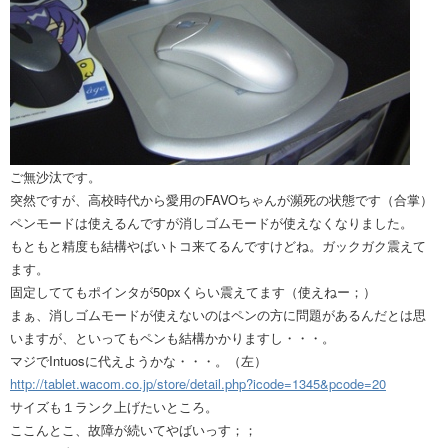
ご無沙汰です。
突然ですが、高校時代から愛用のFAVOちゃんが瀕死の状態です（合掌）
ペンモードは使えるんですが消しゴムモードが使えなくなりました。
もともと精度も結構やばいトコ来てるんですけどね。ガックガク震えて
ます。
固定しててもポインタが50pxくらい震えてます（使えねー；）
まぁ、消しゴムモードが使えないのはペンの方に問題があるんだとは思
いますが、といってもペンも結構かかりますし・・・。
マジでIntuosに代えようかな・・・。（左）
http://tablet.wacom.co.jp/store/detail.php?icode=1345&pcode=20
サイズも１ランク上げたいところ。
ここんとこ、故障が続いてやばいっす；；