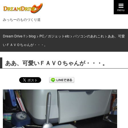
menu
みっちーのものづくり道
Dream Drive !!
>
blog
>
PC／ガジェットetc
>
パソコンのあれこれ
>
ああ、可愛
いＦＡＶＯちゃんが・・・。
ああ、可愛いＦＡＶＯちゃんが・・・。