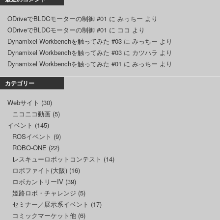
ODriveでBLDCモーターの制御 #01
に
みっちー
より
ODriveでBLDCモーターの制御 #01
に
ココ
より
Dynamixel Workbenchを触ってみた #03
に
みっちー
より
Dynamixel Workbenchを触ってみた #03
に
カツハラ
より
Dynamixel Workbenchを触ってみた #01
に
みっちー
より
カテゴリー
Webサイト
(30)
ニコニコ動画
(5)
イベント
(145)
ROSイベント
(9)
ROBO-ONE
(22)
レスキューロボットコンテスト
(14)
ロボファイト(大阪)
(16)
ロボカントリーIV
(39)
姫路ロボ・チャレンジ
(5)
セミナー／展示系イベント
(17)
コミックマーケット他
(6)