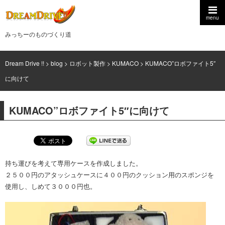
menu
みっちーのものづくり道
Dream Drive !!
>
blog
>
ロボット製作
>
KUMACO
>
KUMACO”ロボファイト5″
に向けて
KUMACO”ロボファイト5″に向けて
持ち運びを考えて専用ケースを作成しました。
２５００円のアタッシュケースに４００円のクッション用のスポンジを
使用し、しめて３０００円也。