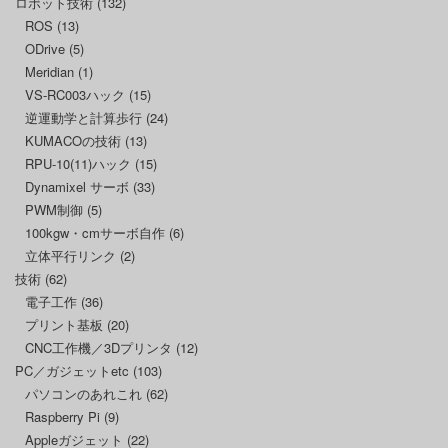
ロボット技術
(132)
ROS
(13)
ODrive
(5)
Meridian
(1)
VS-RC003ハック
(15)
逆運動学と計算歩行
(24)
KUMACOの技術
(13)
RPU-10(11)ハック
(15)
Dynamixel サーボ
(33)
PWM制御
(5)
100kgw・cmサーボ自作
(6)
立体平行リンク
(2)
技術
(62)
電子工作
(36)
プリント基板
(20)
CNC工作機／3Dプリンタ
(12)
PC／ガジェットetc
(103)
パソコンのあれこれ
(62)
Raspberry Pi
(9)
Appleガジェット
(22)