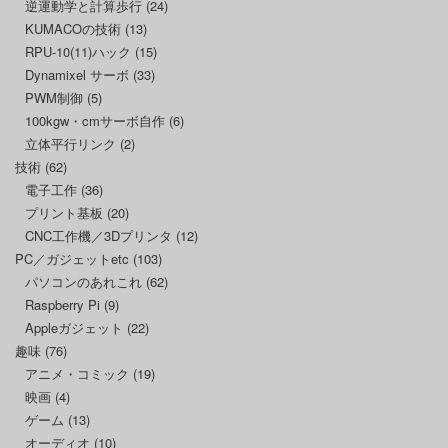
逆運動学と計算歩行
(24)
KUMACOの技術
(13)
RPU-10(11)ハック
(15)
Dynamixel サーボ
(33)
PWM制御
(5)
100kgw・cmサーボ自作
(6)
立体平行リンク
(2)
技術
(62)
電子工作
(36)
プリント基板
(20)
CNC工作機／3Dプリンタ
(12)
PC／ガジェットetc
(103)
パソコンのあれこれ
(62)
Raspberry Pi
(9)
Appleガジェット
(22)
趣味
(76)
アニメ・コミック
(19)
映画
(4)
ゲーム
(13)
オーディオ
(10)