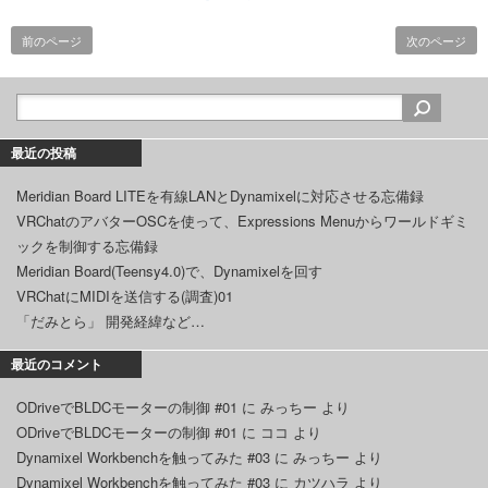
前のページ
次のページ
最近の投稿
Meridian Board LITEを有線LANとDynamixelに対応させる忘備録
VRChatのアバターOSCを使って、Expressions Menuからワールドギミ
ックを制御する忘備録
Meridian Board(Teensy4.0)で、Dynamixelを回す
VRChatにMIDIを送信する(調査)01
「だみとら」 開発経緯など…
最近のコメント
ODriveでBLDCモーターの制御 #01
に
みっちー
より
ODriveでBLDCモーターの制御 #01
に
ココ
より
Dynamixel Workbenchを触ってみた #03
に
みっちー
より
Dynamixel Workbenchを触ってみた #03
に
カツハラ
より