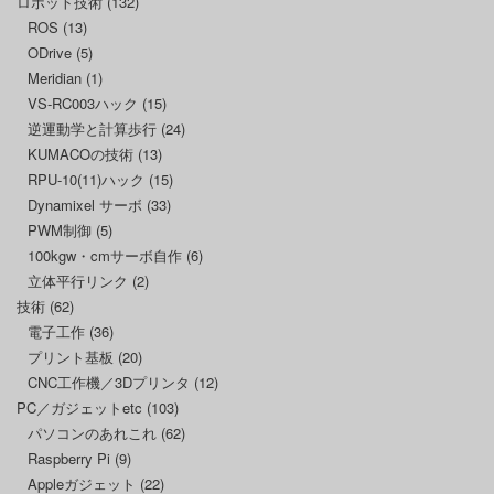
ロボット技術
(132)
ROS
(13)
ODrive
(5)
Meridian
(1)
VS-RC003ハック
(15)
逆運動学と計算歩行
(24)
KUMACOの技術
(13)
RPU-10(11)ハック
(15)
Dynamixel サーボ
(33)
PWM制御
(5)
100kgw・cmサーボ自作
(6)
立体平行リンク
(2)
技術
(62)
電子工作
(36)
プリント基板
(20)
CNC工作機／3Dプリンタ
(12)
PC／ガジェットetc
(103)
パソコンのあれこれ
(62)
Raspberry Pi
(9)
Appleガジェット
(22)