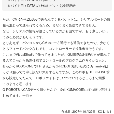
6 バイト目：DATA の上位8 ビットを論理反転
ただ、CM-5からZigBeeで送られてくるパケットは、シリアルポートの情
報も混じって送られてくるため、まだうまく受信できてません。
なぜ、シリアルの情報が混じっているのかも謎ですが、もう少しいじっ
てみる必要がありそうです。
とりあえず、パソコンからCM-5に一方通行でも通信できたので、少なく
ともフィードバックなしでも、コントローラーで操作出来そうです。
ここまでVisualStudioで作ってきましたが、GUI関係はHSPの方が慣れて
るんでこっから急造仕様でコントロールのプログラム作ろうかなぁと。
せっかくROBO-ONEでHPIさんからG-ROBOTS頂いたのにDynamixelば
っかり触ってて申し訳ない気もするんですが、このロボもROBO-ONE前
から設定してたんで、ロボファイトはこいつでいけるところまで頑張っ
てみようと思います。
G-ROBOTSもCADデータ頂いたんで、次のKUMACO用にぽつぽつ設計は
じめてます。一応ｗ
作成日: 2007年10月29日
|
KO-Link 1