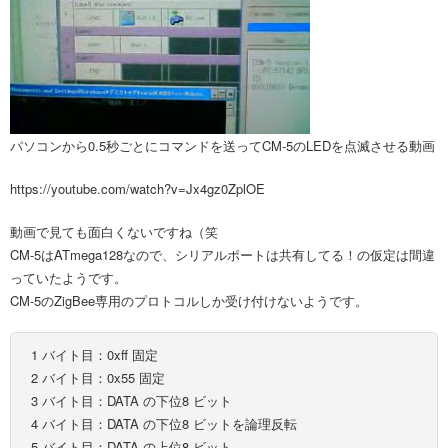
パソコンから0.5秒ごとにコマンドを送ってCM-5のLEDを点滅させる動画
https://youtube.com/watch?v=Jx4gz0ZplOE
動画で見ても面白くないですね（笑
CM-5はATmega128なので、シリアルポートは共有してる！の仮定は間違
っていたようです。
CM-5のZigBee専用のプロトコルしか受け付けないようです。
1 バイト目：0xff 固定
2 バイト目：0x55 固定
3 バイト目：DATA の下位8 ビット
4 バイト目：DATA の下位8 ビットを論理反転
5 バイト目：DATA の上位8 ビット