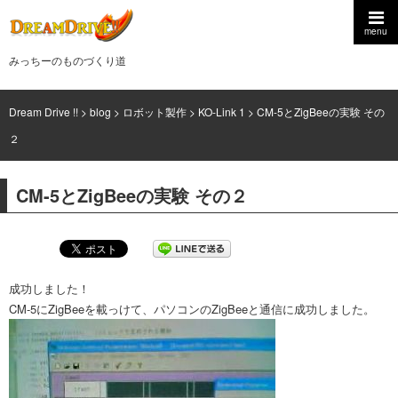
menu
みっちーのものづくり道
Dream Drive !!
>
blog
>
ロボット製作
>
KO-Link 1
>
CM-5とZigBeeの実験 その
２
CM-5とZigBeeの実験 その２
成功しました！
CM-5にZigBeeを載っけて、パソコンのZigBeeと通信に成功しました。