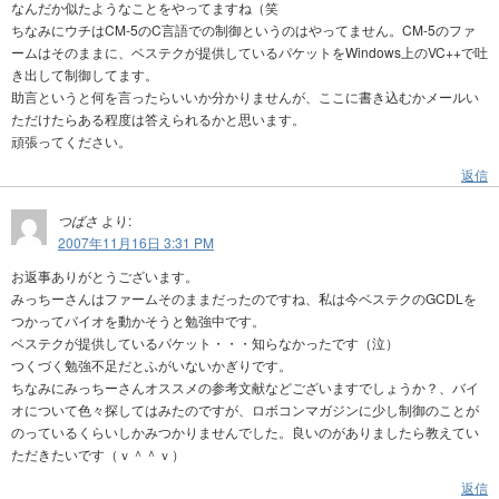
なんだか似たようなことをやってますね（笑
ちなみにウチはCM-5のC言語での制御というのはやってません。CM-5のファ
ームはそのままに、ベステクが提供しているパケットをWindows上のVC++で吐
き出して制御してます。
助言というと何を言ったらいいか分かりませんが、ここに書き込むかメールい
ただけたらある程度は答えられるかと思います。
頑張ってください。
返信
つばさ
より:
2007年11月16日 3:31 PM
お返事ありがとうございます。
みっちーさんはファームそのままだったのですね、私は今ベステクのGCDLを
つかってバイオを動かそうと勉強中です。
ベステクが提供しているパケット・・・知らなかったです（泣）
つくづく勉強不足だとふがいないかぎりです。
ちなみにみっちーさんオススメの参考文献などございますでしょうか？、バイ
オについて色々探してはみたのですが、ロボコンマガジンに少し制御のことが
のっているくらいしかみつかりませんでした。良いのがありましたら教えてい
ただきたいです（ｖ＾＾ｖ）
返信