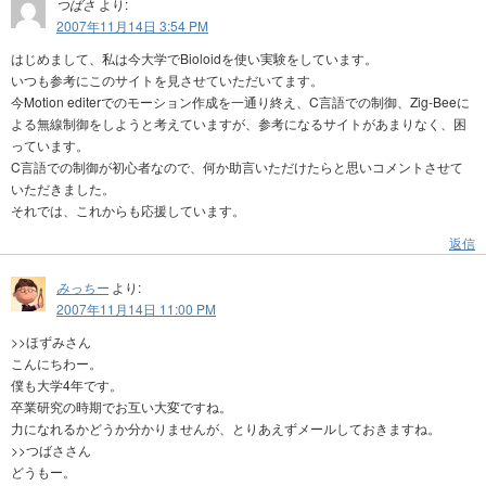
つばさ
より:
2007年11月14日 3:54 PM
はじめまして、私は今大学でBioloidを使い実験をしています。
いつも参考にこのサイトを見させていただいてます。
今Motion editerでのモーション作成を一通り終え、C言語での制御、Zig-Beeに
よる無線制御をしようと考えていますが、参考になるサイトがあまりなく、困
っています。
C言語での制御が初心者なので、何か助言いただけたらと思いコメントさせて
いただきました。
それでは、これからも応援しています。
返信
みっちー
より:
2007年11月14日 11:00 PM
>>ほずみさん
こんにちわー。
僕も大学4年です。
卒業研究の時期でお互い大変ですね。
力になれるかどうか分かりませんが、とりあえずメールしておきますね。
>>つばささん
どうもー。