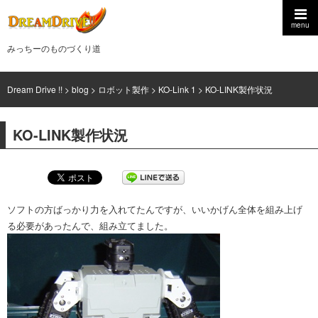
menu
みっちーのものづくり道
Dream Drive !!
>
blog
>
ロボット製作
>
KO-Link 1
>
KO-LINK製作状況
KO-LINK製作状況
ソフトの方ばっかり力を入れてたんですが、いいかげん全体を組み上げ
る必要があったんで、組み立てました。