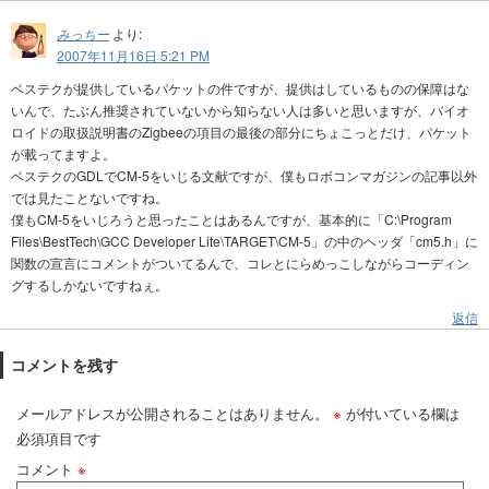
みっちー
より:
2007年11月16日 5:21 PM
ベステクが提供しているパケットの件ですが、提供はしているものの保障はな
いんで、たぶん推奨されていないから知らない人は多いと思いますが、バイオ
ロイドの取扱説明書のZigbeeの項目の最後の部分にちょこっとだけ、パケット
が載ってますよ。
ベステクのGDLでCM-5をいじる文献ですが、僕もロボコンマガジンの記事以外
では見たことないですね。
僕もCM-5をいじろうと思ったことはあるんですが、基本的に「C:\Program
Files\BestTech\GCC Developer Lite\TARGET\CM-5」の中のヘッダ「cm5.h」に
関数の宣言にコメントがついてるんで、コレとにらめっこしながらコーディン
グするしかないですねぇ。
返信
コメントを残す
メールアドレスが公開されることはありません。
※
が付いている欄は
必須項目です
コメント
※