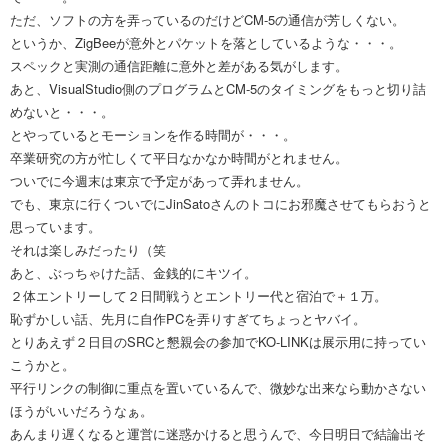
ただ、ソフトの方を弄っているのだけどCM-5の通信が芳しくない。
というか、ZigBeeが意外とパケットを落としているような・・・。
スペックと実測の通信距離に意外と差がある気がします。
あと、VisualStudio側のプログラムとCM-5のタイミングをもっと切り詰
めないと・・・。
とやっているとモーションを作る時間が・・・。
卒業研究の方が忙しくて平日なかなか時間がとれません。
ついでに今週末は東京で予定があって弄れません。
でも、東京に行くついでにJinSatoさんのトコにお邪魔させてもらおうと
思っています。
それは楽しみだったり（笑
あと、ぶっちゃけた話、金銭的にキツイ。
２体エントリーして２日間戦うとエントリー代と宿泊で＋１万。
恥ずかしい話、先月に自作PCを弄りすぎてちょっとヤバイ。
とりあえず２日目のSRCと懇親会の参加でKO-LINKは展示用に持ってい
こうかと。
平行リンクの制御に重点を置いているんで、微妙な出来なら動かさない
ほうがいいだろうなぁ。
あんまり遅くなると運営に迷惑かけると思うんで、今日明日で結論出そ