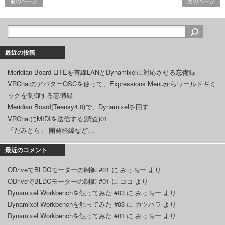
前のページ
次のページ
最近の投稿
Meridian Board LITEを有線LANとDynamixelに対応させる忘備録
VRChatのアバターOSCを使って、Expressions Menuからワールドギミ
ックを制御する忘備録
Meridian Board(Teensy4.0)で、Dynamixelを回す
VRChatにMIDIを送信する(調査)01
「だみとら」 開発経緯など…
最近のコメント
ODriveでBLDCモーターの制御 #01
に
みっちー
より
ODriveでBLDCモーターの制御 #01
に
ココ
より
Dynamixel Workbenchを触ってみた #03
に
みっちー
より
Dynamixel Workbenchを触ってみた #03
に
カツハラ
より
Dynamixel Workbenchを触ってみた #01
に
みっちー
より