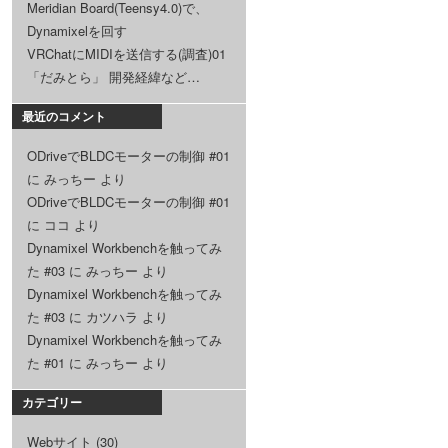
Meridian Board(Teensy4.0)で、
Dynamixelを回す
VRChatにMIDIを送信する(調査)01
「だみとら」 開発経緯など…
最近のコメント
ODriveでBLDCモーターの制御 #01
に
みっちー
より
ODriveでBLDCモーターの制御 #01
に
ココ
より
Dynamixel Workbenchを触ってみ
た #03
に
みっちー
より
Dynamixel Workbenchを触ってみ
た #03
に
カツハラ
より
Dynamixel Workbenchを触ってみ
た #01
に
みっちー
より
カテゴリー
Webサイト
(30)