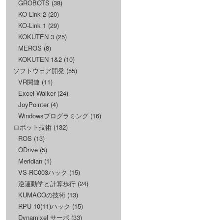
GROBOTS
(38)
KO-Link 2
(20)
KO-Link 1
(29)
KOKUTEN 3
(25)
MEROS
(8)
KOKUTEN 1&2
(10)
ソフトウェア開発
(55)
VR関連
(11)
Excel Walker
(24)
JoyPointer
(4)
Windowsプログラミング
(16)
ロボット技術
(132)
ROS
(13)
ODrive
(5)
Meridian
(1)
VS-RC003ハック
(15)
逆運動学と計算歩行
(24)
KUMACOの技術
(13)
RPU-10(11)ハック
(15)
Dynamixel サーボ
(33)