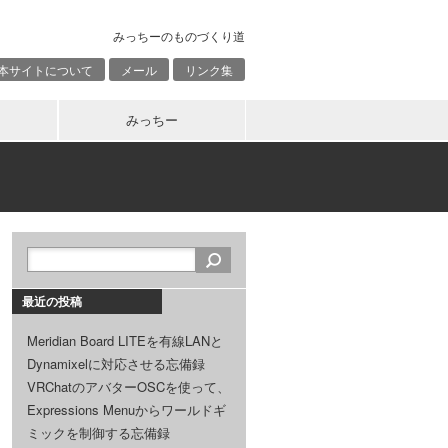
みっちーのものづくり道
本サイトについて
メール
リンク集
みっちー
最近の投稿
Meridian Board LITEを有線LANと
Dynamixelに対応させる忘備録
VRChatのアバターOSCを使って、
Expressions Menuからワールドギ
ミックを制御する忘備録