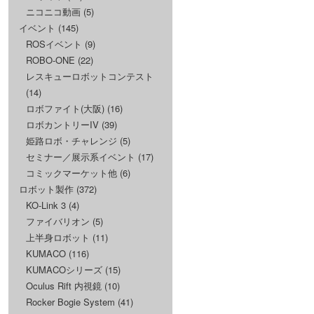
ニコニコ動画
(5)
イベント
(145)
ROSイベント
(9)
ROBO-ONE
(22)
レスキューロボットコンテスト
(14)
ロボファイト(大阪)
(16)
ロボカントリーIV
(39)
姫路ロボ・チャレンジ
(5)
セミナー／展示系イベント
(17)
コミックマーケット他
(6)
ロボット製作
(372)
KO-Link 3
(4)
ファイバリオン
(5)
上半身ロボット
(11)
KUMACO
(116)
KUMACOシリーズ
(15)
Oculus Rift 内視鏡
(10)
Rocker Bogie System
(41)