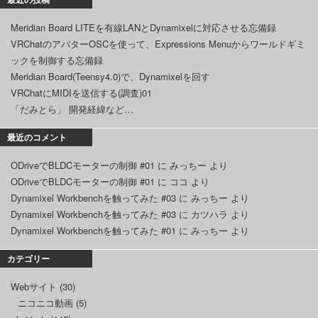
Meridian Board LITEを有線LANとDynamixelに対応させる忘備録
VRChatのアバターOSCを使って、Expressions Menuからワールドギミ
ックを制御する忘備録
Meridian Board(Teensy4.0)で、Dynamixelを回す
VRChatにMIDIを送信する(調査)01
「だみとら」 開発経緯など…
最近のコメント
ODriveでBLDCモーターの制御 #01
に
みっちー
より
ODriveでBLDCモーターの制御 #01
に
ココ
より
Dynamixel Workbenchを触ってみた #03
に
みっちー
より
Dynamixel Workbenchを触ってみた #03
に
カツハラ
より
Dynamixel Workbenchを触ってみた #01
に
みっちー
より
カテゴリー
Webサイト
(30)
ニコニコ動画
(5)