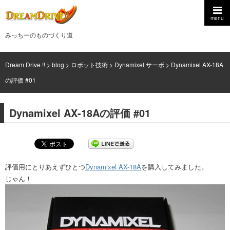
menu
みっちーのものづくり道
Dream Drive !!
>
blog
>
ロボット技術
>
Dynamixel サーボ
>
Dynamixel AX-18A
の評価 #01
Dynamixel AX-18Aの評価 #01
評価用にとりあえずひとつ
Dynamixel AX-18A
を購入してみました。
じゃん！