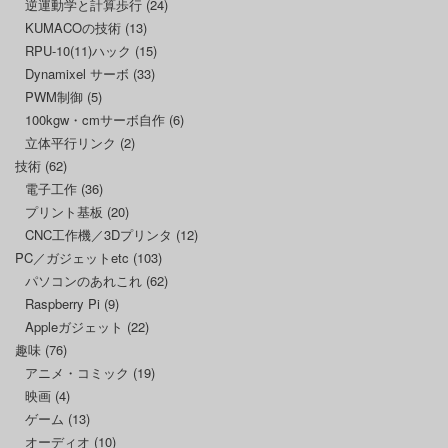
逆運動学と計算歩行
(24)
KUMACOの技術
(13)
RPU-10(11)ハック
(15)
Dynamixel サーボ
(33)
PWM制御
(5)
100kgw・cmサーボ自作
(6)
立体平行リンク
(2)
技術
(62)
電子工作
(36)
プリント基板
(20)
CNC工作機／3Dプリンタ
(12)
PC／ガジェットetc
(103)
パソコンのあれこれ
(62)
Raspberry Pi
(9)
Appleガジェット
(22)
趣味
(76)
アニメ・コミック
(19)
映画
(4)
ゲーム
(13)
オーディオ
(10)