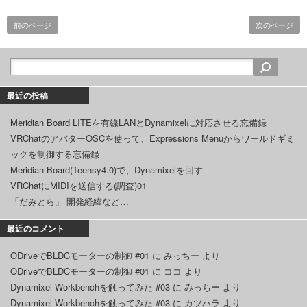
前のページ
次のページ
最近の投稿
Meridian Board LITEを有線LANとDynamixelに対応させる忘備録
VRChatのアバターOSCを使って、Expressions Menuからワールドギミ
ックを制御する忘備録
Meridian Board(Teensy4.0)で、Dynamixelを回す
VRChatにMIDIを送信する(調査)01
「だみとら」 開発経緯など…
最近のコメント
ODriveでBLDCモーターの制御 #01
に
みっちー
より
ODriveでBLDCモーターの制御 #01
に
ココ
より
Dynamixel Workbenchを触ってみた #03
に
みっちー
より
Dynamixel Workbenchを触ってみた #03
に
カツハラ
より