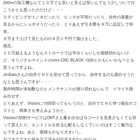
300mの加工機なんて１０万でも安いと言えば安いんでもう少しついて行
こうかとも思ったのだけど・・・
ステッピングが１／８だったり、ピッチが不明だったり、自作の基盤が
見るからにショボそうだったり、とりあえず引き際を９万に設定して特
攻。
９万まで上げて見たものの９万１千円で負けました。
残念。
１０万超えるようならストロークでは半分くらいしか面積切れないけ
ど、オリジナルマインドのmini-CNC BLACK 1520とかもいいかなーとも
思うんですよね。
JinSatoさんの自作ＣＮＣを見せて貰ってから、自作するのも面白そうだ
なとも思うんですが・・・
製作時間が未知数なのとメンテナンスが測り切れないんで、イマイチ踏
み出せず。
とりあえず、Vistonに10回切ってもらうのと、自分でＣＮＣ持つ場合のコ
ストと、簡単さを考えみようかと。
Vistonの切削サービスはDXFさえ書き出せばＧコードを見直さなくても切
って貰えたり、エンドミルを折る心配をしなくていいのはすごく魅力な
んですよね。あと、面積もかなり大きいし。
ヤフオクでまた組み立て済みが出品されないかな〜。