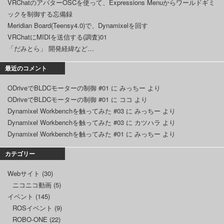
VRChatのアバターOSCを使って、Expressions Menuからワールドギミ
ックを制御する忘備録
Meridian Board(Teensy4.0)で、Dynamixelを回す
VRChatにMIDIを送信する(調査)01
「だみとら」 開発経緯など…
最近のコメント
ODriveでBLDCモーターの制御 #01
に
みっちー
より
ODriveでBLDCモーターの制御 #01
に
ココ
より
Dynamixel Workbenchを触ってみた #03
に
みっちー
より
Dynamixel Workbenchを触ってみた #03
に
カツハラ
より
Dynamixel Workbenchを触ってみた #01
に
みっちー
より
カテゴリー
Webサイト
(30)
ニコニコ動画
(5)
イベント
(145)
ROSイベント
(9)
ROBO-ONE
(22)