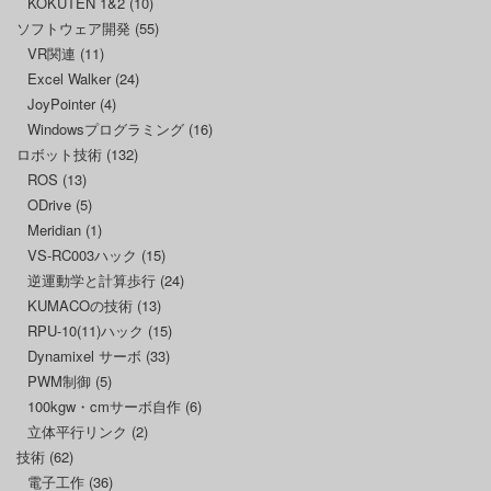
KOKUTEN 1&2
(10)
ソフトウェア開発
(55)
VR関連
(11)
Excel Walker
(24)
JoyPointer
(4)
Windowsプログラミング
(16)
ロボット技術
(132)
ROS
(13)
ODrive
(5)
Meridian
(1)
VS-RC003ハック
(15)
逆運動学と計算歩行
(24)
KUMACOの技術
(13)
RPU-10(11)ハック
(15)
Dynamixel サーボ
(33)
PWM制御
(5)
100kgw・cmサーボ自作
(6)
立体平行リンク
(2)
技術
(62)
電子工作
(36)