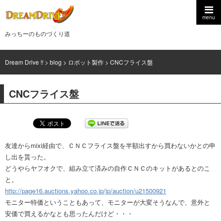
menu
みっちーのものづくり道
Dream Drive !!
>
blog
>
ロボット製作
>
CNCフライス盤
CNCフライス盤
友達からmixi経由で、ＣＮＣフライス盤を半額出すから買わないかとの申
し出を貰った。
どうやらヤフオクで、組み立て済みの自作ＣＮＣのキットがあるとのこ
と。
http://page16.auctions.yahoo.co.jp/jp/auction/u21500921
モニター特価ということもあって、モニターが大変そうなんで、意外と
安価で買えるかなとも思ったんだけど・・・